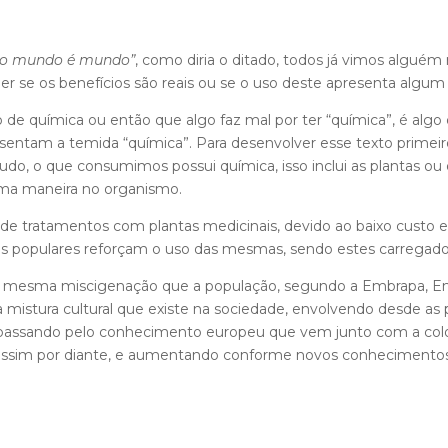
 o mundo é mundo”
, como diria o ditado, todos já vimos algu
 se os benefícios são reais ou se o uso deste apresenta algum 
o de química ou então que algo faz mal por ter “química”, é alg
sentam a temida “química”. Para desenvolver esse texto primeir
do, o que consumimos possui química, isso inclui as plantas ou
uma maneira no organismo.
 tratamentos com plantas medicinais, devido ao baixo custo e o 
es populares reforçam o uso das mesmas, sendo estes carregad
 a mesma miscigenação que a população, segundo a Embrapa, Emp
a mistura cultural que existe na sociedade, envolvendo desde as 
passando pelo conhecimento europeu que vem junto com a colon
 e assim por diante, e aumentando conforme novos conhecimentos