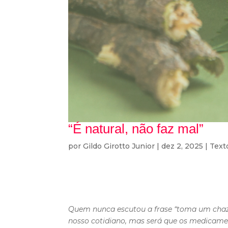
“É natural, não faz mal”
por
Gildo Girotto Junior
|
dez 2, 2025
|
Text
Quem nunca escutou a frase “toma um chazi
nosso cotidiano, mas será que os medicame