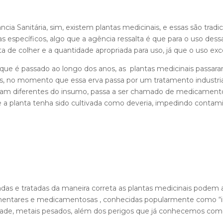
ncia Sanitária, sim, existem plantas medicinais, e essas são tr
s específicos, algo que a agência ressalta é que para o uso de
ta de colher e a quantidade apropriada para uso, já que o uso ex
 que é passado ao longo dos anos, as plantas medicinais passa
s, no momento que essa erva passa por um tratamento industrial
ejam diferentes do insumo, passa a ser chamado de medicamento
ue a planta tenha sido cultivada como deveria, impedindo con
das e tratadas da maneira correta as plantas medicinais podem a
mentares e medicamentosas , conhecidas popularmente como “in
cidade, metais pesados, além dos perigos que já conhecemos com