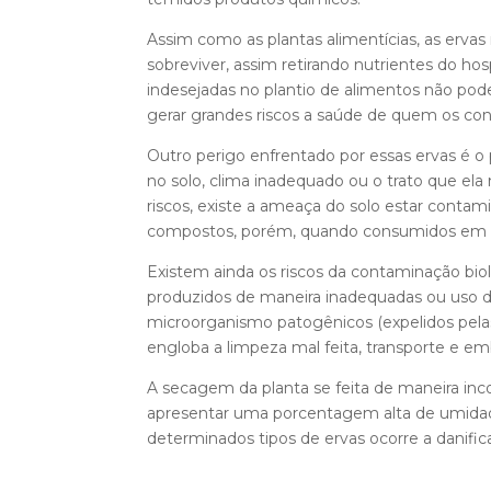
Assim como as plantas alimentícias, as erva
sobreviver, assim retirando nutrientes do h
indesejadas no plantio de alimentos não pod
gerar grandes riscos a saúde de quem os cons
Outro perigo enfrentado por essas ervas é o
no solo, clima inadequado ou o trato que e
riscos, existe a ameaça do solo estar cont
compostos, porém, quando consumidos em ex
Existem ainda os riscos da contaminação bi
produzidos de maneira inadequadas ou uso d
microorganismo patogênicos (expelidos pela
engloba a limpeza mal feita, transporte e e
A secagem da planta se feita de maneira in
apresentar uma porcentagem alta de umida
determinados tipos de ervas ocorre a danifi