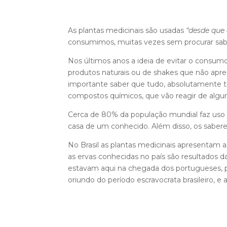
As plantas medicinais são usadas
“desde que
consumimos, muitas vezes sem procurar saber
Nos últimos anos a ideia de evitar o consum
produtos naturais ou de shakes que não apre
importante saber que tudo, absolutamente tu
compostos químicos, que vão reagir de alg
Cerca de 80% da população mundial faz uso de
casa de um conhecido. Além disso, os saber
No Brasil as plantas medicinais apresentam
as ervas conhecidas no país são resultados d
estavam aqui na chegada dos portugueses, 
oriundo do período escravocrata brasileiro,