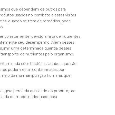
ganismos que dependem de outros para
produtos usados no combate a essas visitas
cias, quando se trata de remédios, pode
so.
r corretamente, devido a falta de nutrientes
quentemente seu desempenho. Além desses
onsumir uma determinada quantia desses
ransporte de nutrientes pelo organismo.
contaminada com bactérias, adubos que são
 estes podem estar contaminadas por
por meio da má manipulação humana, que
is gera perda da qualidade do produto, ao
izada de modo inadequado para