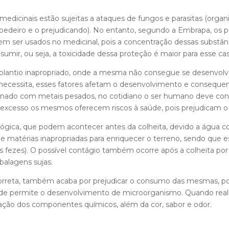
s medicinais estão sujeitas a ataques de fungos e parasitas (or
ospedeiro e o prejudicando). No entanto, segundo a Embrapa, os 
em ser usados no medicinal, pois a concentração dessas substân
umir, ou seja, a toxicidade dessa proteção é maior para esse ca
 plantio inapropriado, onde a mesma não consegue se desenvolve
la necessita, esses fatores afetam o desenvolvimento e conse
aminado com metais pesados, no cotidiano o ser humano deve c
cesso os mesmos oferecem riscos à saúde, pois prejudicam o t
ológica, que podem acontecer antes da colheita, devido a água 
e matérias inapropriadas para enriquecer o terreno, sendo que
s fezes). O possível contágio também ocorre após a colheita 
mbalagens sujas.
correta, também acaba por prejudicar o consumo das mesmas, po
de permite o desenvolvimento de microorganismo. Quando real
cação dos componentes químicos, além da cor, sabor e odor.