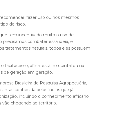
ém recomendar, fazer uso ou nós mesmos
tipo de risco.
o que tem incentivado muito o uso de
o precisamos combater essa ideia, é
 os tratamentos naturais, todos eles possuem
fácil acesso, afinal está no quintal ou na
os de geração em geração.
resa Brasileira de Pesquisa Agropecuária,
plantas conhecida pelos índios que já
ização, incluindo o conhecimento africano
 vão chegando ao território.