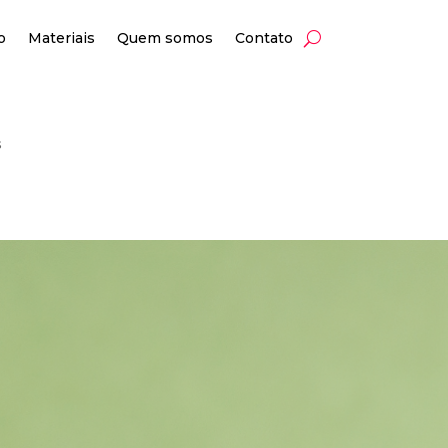
o
Materiais
Quem somos
Contato
as
s