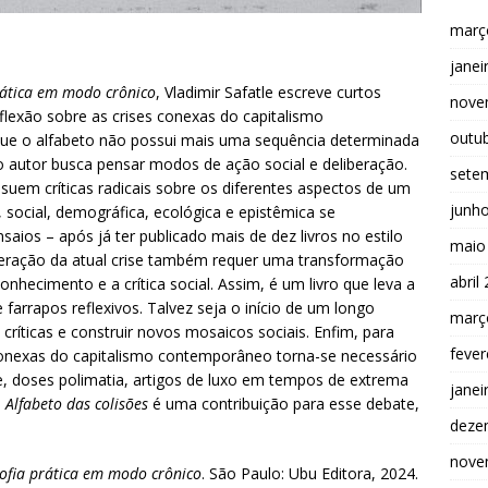
març
janei
prática em modo crônico
, Vladimir Safatle escreve curtos
nove
flexão sobre as crises conexas do capitalismo
outu
que o alfabeto não possui mais uma sequência determinada
 o autor busca pensar modos de ação social e deliberação.
sete
uem críticas radicais sobre os diferentes aspectos de um
junh
 social, demográfica, ecológica e epistêmica se
aios – após já ter publicado mais de dez livros no estilo
maio
peração da atual crise também requer uma transformação
abril
nhecimento e a crítica social. Assim, é um livro que leva a
 farrapos reflexivos. Talvez seja o início de um longo
març
críticas e construir novos mosaicos sociais. Enfim, para
fever
 conexas do capitalismo contemporâneo torna-se necessário
e, doses polimatia, artigos de luxo em tempos de extrema
janei
o
Alfabeto das colisões
é uma contribuição para esse debate,
deze
nove
osofia prática em modo crônico
. São Paulo: Ubu Editora, 2024.