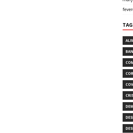
fever
TAG
ALI
BAN
COM
COR
COV
CRI
DEM
DES
DES