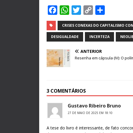
F
W
T
C
S
a
h
w
o
h
c
at
it
p
ar
CRISES CONEXAS DO CAPITALISMO C
e
s
te
y
e
DESIGUALDADE
INCERTEZA
NEOLI
b
A
r
Li
ANTERIOR
o
p
n
Resenha em cápsula (IV): O polí
o
p
k
k
3 COMENTÁRIOS
Gustavo Ribeiro Bruno
27 DE MAIO DE 2025 EM 18:10
A tese do livro é interessante, de fato conco