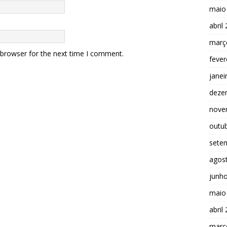
maio
abril
març
 browser for the next time I comment.
fever
janei
deze
nove
outu
sete
agos
junh
maio
abril
març