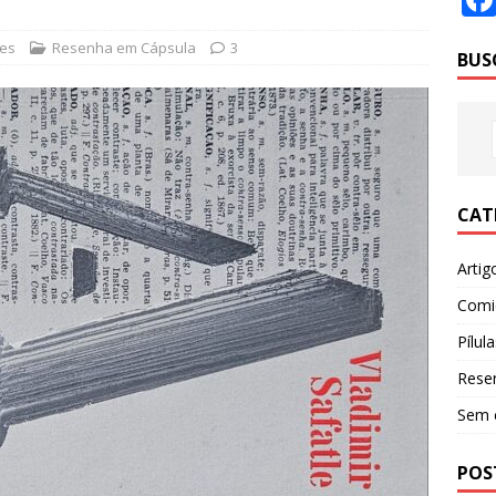
nes
Resenha em Cápsula
3
BUS
CAT
Artig
Comi
Pílula
Rese
Sem 
POS