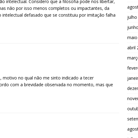
intelectual. Considero que a filosofia pode nos libertar,
agos
 mas não por isso menos completos ou impactantes, da
intelectual defasado que se constituiu por imitação falha
julho
junh
maio
abril
març
fever
o, motivo no qual não me sinto indicado a tecer
janei
cordo com a brevidade observada no momento, mas que
deze
nove
outu
sete
agos