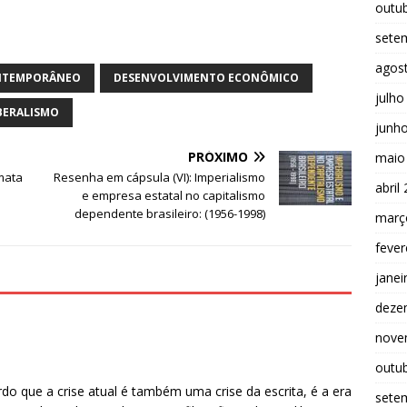
outu
sete
agos
ONTEMPORÂNEO
DESENVOLVIMENTO ECONÔMICO
julho
BERALISMO
junh
PRÓXIMO
maio
mata
Resenha em cápsula (VI): Imperialismo
abril
e empresa estatal no capitalismo
dependente brasileiro: (1956-1998)
març
fever
janei
deze
nove
outu
rdo que a crise atual é também uma crise da escrita, é a era
sete