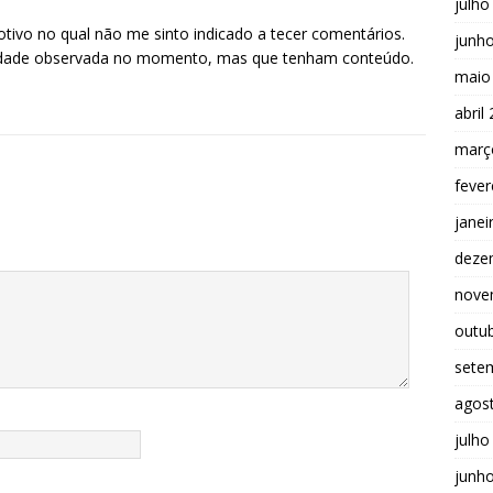
julho
motivo no qual não me sinto indicado a tecer comentários.
junh
idade observada no momento, mas que tenham conteúdo.
maio
abril
març
fever
janei
deze
nove
outu
sete
agos
julho
junh