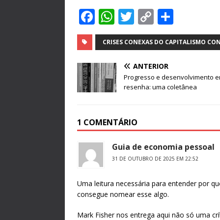
F
W
T
C
S
a
h
w
o
h
c
at
it
p
ar
CRISES CONEXAS DO CAPITALISMO C
e
s
te
y
e
ANTERIOR
b
A
r
Li
Progresso e desenvolvimento 
resenha: uma coletânea
o
p
n
o
p
k
k
1 COMENTÁRIO
Guia de economia pessoal
31 DE OUTUBRO DE 2025 EM 22:52
Uma leitura necessária para entender por qu
consegue nomear esse algo.
Mark Fisher nos entrega aqui não só uma crí