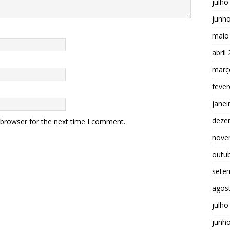
julho
junh
maio
abril
març
fever
janei
deze
 browser for the next time I comment.
nove
outu
sete
agos
julho
junh