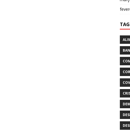
fever
TAG
ALI
BAN
COM
COR
COV
CRI
DEM
DES
DES