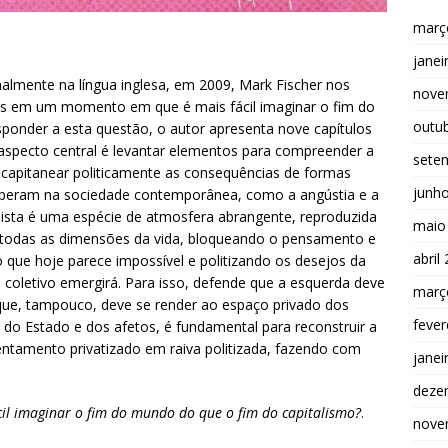
març
janei
nalmente na língua inglesa, em 2009, Mark Fischer nos
nove
s em um momento em que é mais fácil imaginar o fim do
outu
ponder a esta questão, o autor apresenta nove capítulos
 aspecto central é levantar elementos para compreender a
sete
 capitanear politicamente as consequências de formas
junh
imperam na sociedade contemporânea, como a angústia e a
lista é uma espécie de atmosfera abrangente, reproduzida
maio
a todas as dimensões da vida, bloqueando o pensamento e
abril
 que hoje parece impossível e politizando os desejos da
o coletivo emergirá. Para isso, defende que a esquerda deve
març
 que, tampouco, deve se render ao espaço privado dos
fever
a do Estado e dos afetos, é fundamental para reconstruir a
entamento privatizado em raiva politizada, fazendo com
janei
deze
ácil imaginar o fim do mundo do que o fim do capitalismo?
.
nove