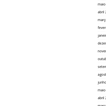
maio
abril
març
fever
janei
deze
nove
outu
sete
agos
junh
maio
abril
març