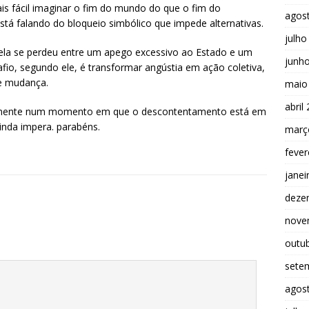
ais fácil imaginar o fim do mundo do que o fim do
agos
stá falando do bloqueio simbólico que impede alternativas.
julho
ela se perdeu entre um apego excessivo ao Estado e um
junh
fio, segundo ele, é transformar angústia em ação coletiva,
de mudança.
maio
abril
lmente num momento em que o descontentamento está em
inda impera. parabéns.
març
fever
janei
deze
nove
outu
sete
agos