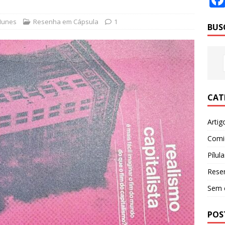
Nunes
Resenha em Cápsula
1
BUS
CAT
Artig
Comi
Pílula
Rese
Sem 
POS