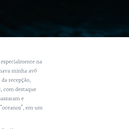
 especialmente na
nhava minha avó
 da recepção,
s, com destaque
 passaram e
a “oceanos”, em um
o.