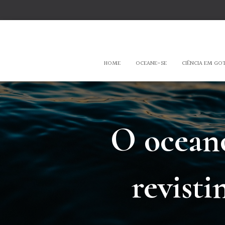
HOME
OCEANE-SE
CIÊNCIA EM GO
O oceano
revist