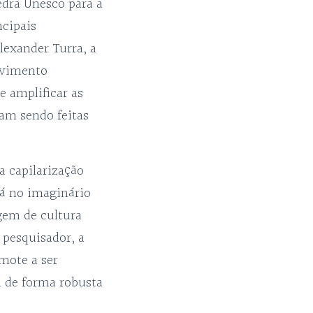
edra Unesco para a
ncipais
lexander Turra, a
ovimento
e amplificar as
ham sendo feitas
 capilarização
á no imaginário
gem de cultura
 pesquisador, a
 mote a ser
 de forma robusta