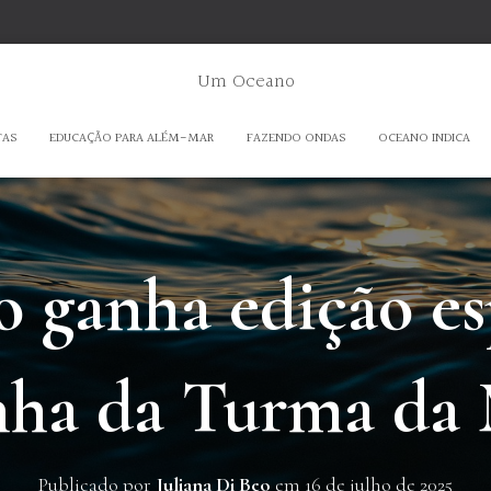
Um Oceano
TAS
EDUCAÇÃO PARA ALÉM-MAR
FAZENDO ONDAS
OCEANO INDICA
 ganha edição es
inha da Turma da
Publicado por
Juliana Di Beo
em
16 de julho de 2025