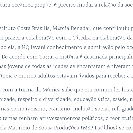
ura oceânica propõe: é preciso mudar a relação da so
stituto Costa Brasilis, Márcia Denadai, que contribuiu p
om prazer a colaboração com a Cátedra na elaboração da
do ela, a HQ levará conhecimento e admiração pelo oc
. De acordo com Turra, a história é destinada principa
mas jovens de todas as idades se encantaram e tivera
ância e muitos adultos estavam ávidos para receber a r
u com a turma da Mônica sabe que era comum ler hist
mizade, respeito à diversidade, educação ética, saúde,
emas como racismo, etarismo, inclusão social, refugiad
 temas tenham atravessamentos políticos, o teor crític
ela Mauricio de Sousa Produções (MSP Estúdios) se co