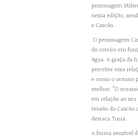
personagem Milen
nessa edição, sen
e Cascão.
O personagem Cas
do roteiro em fun
água. A graça da hi
perceber essa rel
e como o oceano p
melhor. “O oceano 
em relação ao seu 
tensão do Cascão d
destaca Turra.
A forma sensível d