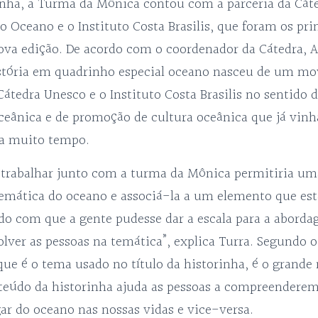
inha, a Turma da Mônica contou com a parceria da Cát
o Oceano e o Instituto Costa Brasilis, que foram os pri
ova edição. De acordo com o coordenador da Cátedra, A
história em quadrinho especial oceano nasceu de um m
Cátedra Unesco e o Instituto Costa Brasilis no sentido d
oceânica e de promoção de cultura oceânica que já vin
s a muito tempo.
trabalhar junto com a turma da Mônica permitiria uma
emática do oceano e associá-la a um elemento que est
ndo com que a gente pudesse dar a escala para a aborda
lver as pessoas na temática”, explica Turra. Segundo o
que é o tema usado no título da historinha, é o grande
eúdo da historinha ajuda as pessoas a compreenderem
gar do oceano nas nossas vidas e vice-versa.