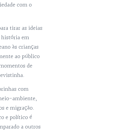
ciedade com o
ara tirar as ideias
 história em
eano às crianças
lmente ao público
m momentos de
evistinha.
orinhas com
 meio-ambiente,
os e migração.
o e político é
mparado a outros