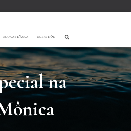
MARCAS D’ÁGUA
SOBRE NÓS
pecial na
 Mônica