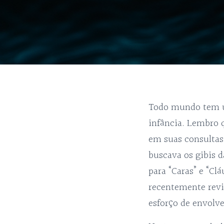
Todo mundo tem u
infância. Lembro 
em suas consultas
buscava os gibis 
para “Caras” e “Cl
recentemente revi
esforço de envol