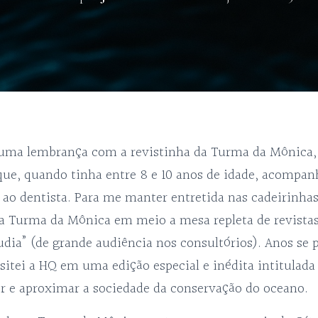
ma lembrança com a revistinha da Turma da Mônica,
que, quando tinha entre 8 e 10 anos de idade, acompa
 ao dentista. Para me manter entretida nas cadeirinhas
da Turma da Mônica em meio a mesa repleta de revista
áudia” (de grande audiência nos consultórios). Anos se
sitei a HQ em uma edição especial e inédita intitulad
ver e aproximar a sociedade da conservação do ocean