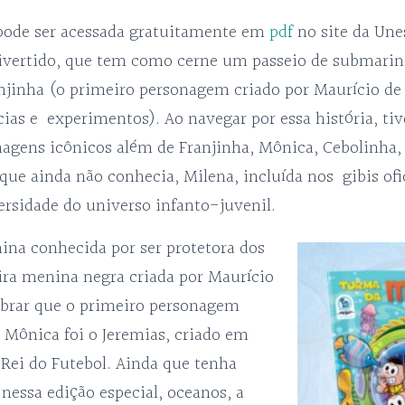
 pode ser acessada gratuitamente em
pdf
no site da Une
divertido, que tem como cerne um passeio de submari
njinha (o primeiro personagem criado por Maurício de
cias e experimentos). Ao navegar por essa história, t
agens icônicos além de Franjinha, Mônica, Cebolinha
ue ainda não conhecia, Milena, incluída nos gibis of
ersidade do universo infanto-juvenil.
na conhecida por ser protetora dos
ira menina negra criada por Maurício
mbrar que o primeiro personagem
 Mônica foi o Jeremias, criado em
 Rei do Futebol. Ainda que tenha
nessa edição especial, oceanos, a