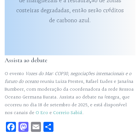
de manguezais e a restauração de zonas
costeiras degradadas, então serão créditos
de carbono azul.
Assista ao debate
O evento
Vozes do Mar: COP30, negociações internacionais e o
futuro do oceano
reuniu Luiza Prestes, Rafael Eudes e Janaína
Bumbeer, com moderação da coordenadora da rede Ressoa
Oceano Germana Barata. Assista ao debate na íntegra, que
ocorreu no dia 18 de setembro de 2025, e está disponível
nos canais de
O Eco
e
Correio Sabiá
.
Fa
M
E
Sh
ce
as
m
ar