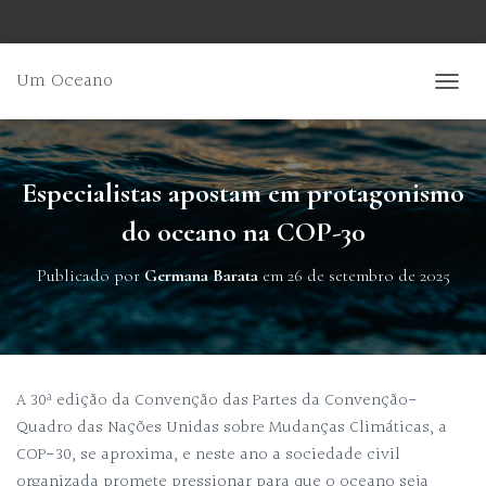
Um Oceano
ALTER
Especialistas apostam em protagonismo
do oceano na COP-30
Publicado por
Germana Barata
em
26 de setembro de 2025
A 30ª edição da Convenção das Partes da Convenção-
Quadro das Nações Unidas sobre Mudanças Climáticas, a
COP-30, se aproxima, e neste ano a sociedade civil
organizada promete pressionar para que o oceano seja