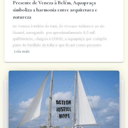
Presente de Veneza à Belém, Aquapraça
simboliza a harmonia entre arquitetura e
natureza
De Veneza à Belém do Pará, do Oceano Atlântico ao rio
Guamá, navegando por aproximadamente 8,5 mil
quilômetros, chegou à COP30, a Aquapraça que compõe
parte do Pavilhão da Itália e que ficará como presente
Leia mais