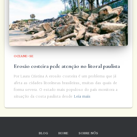
OCEANE-SE
Erosão costeira pede atenção no litoral paulista
Por Laura Cristina A erosão costeira é um problema que já
afeta as cidades litorâneas brasileiras, muitas das quais de
forma severa. O estado mais populoso do país monitora a
situação da costa paulista desde
Leia mais
BLOG
HOME
SOBRE NÓS