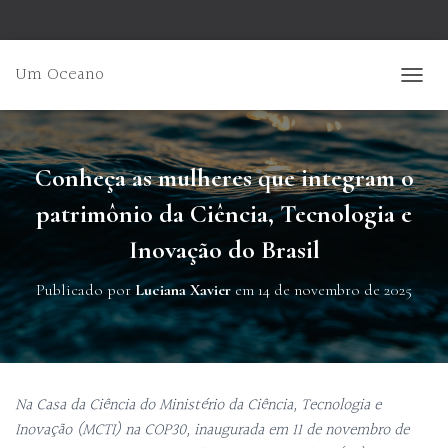
Um Oceano
ALTER
Conheça as mulheres que integram o
patrimônio da Ciência, Tecnologia e
Inovação do Brasil
Publicado por
Luciana Xavier
em
14 de novembro de 2025
Na Casa da Ciência do Ministério da Ciência, Tecnologia e
Inovação (MCTI) na COP30, inaugurada em 11 de novembro de