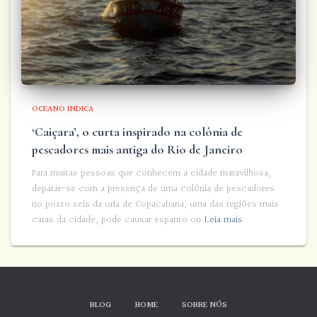
OCEANO INDICA
‘Caiçara’, o curta inspirado na colônia de
pescadores mais antiga do Rio de Janeiro
Para muitas pessoas que conhecem a cidade maravilhosa,
deparar-se com a presença de uma colônia de pescadores
no posto seis da orla de Copacabana, uma das regiões mais
caras da cidade, pode causar espanto ou
Leia mais
BLOG
HOME
SOBRE NÓS