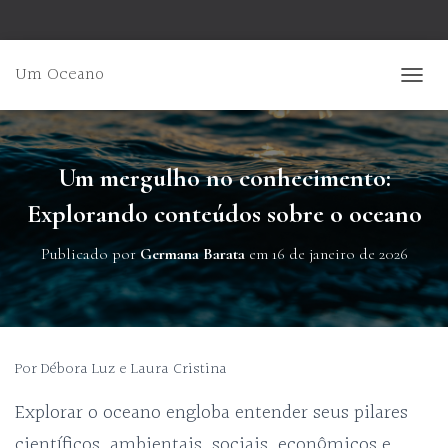
Um Oceano
ALTER
Um mergulho no conhecimento:
Explorando conteúdos sobre o oceano
Publicado por
Germana Barata
em
16 de janeiro de 2026
Por Débora Luz e Laura Cristina
Explorar o oceano engloba entender seus pilares
científicos, ambientais, sociais, econômicos e