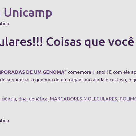
a Unicamp
atina
ares!!! Coisas que você 
EMPORADAS DE UM GENOMA
” comemora 1 ano!!! E com ele a
 de sequenciar o genoma de um organismo ainda é custoso, o q
 ciência
,
dna
,
genética
,
MARCADORES MOLECULARES
,
POLIM
atina