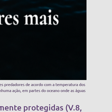
xes predadores de acordo com a temperatura dos
enhuma ação, em partes do oceano onde as águas
mente protegidas (V.8,