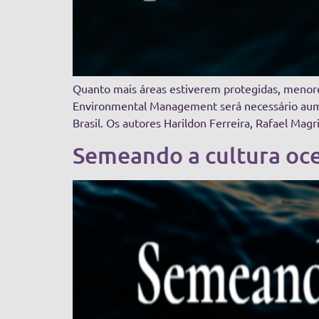
Quanto mais áreas estiverem protegidas, menores
Environmental Management será necessário aume
Brasil. Os autores Harildon Ferreira, Rafael Magri
Semeando a cultura oceâ