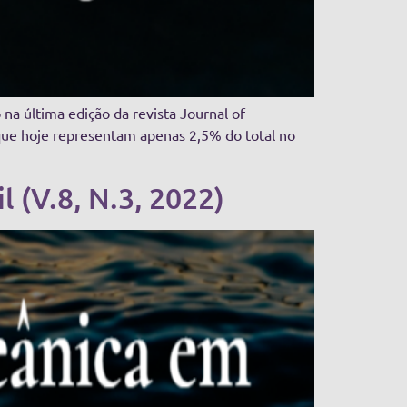
na última edição da revista Journal of
ue hoje representam apenas 2,5% do total no
 (V.8, N.3, 2022)