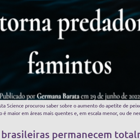
ista Science procurou saber sobre o aumento do apetite de pei
to é maior em áreas mais quentes e, em escala menor, ou de n
brasileiras permanecem total