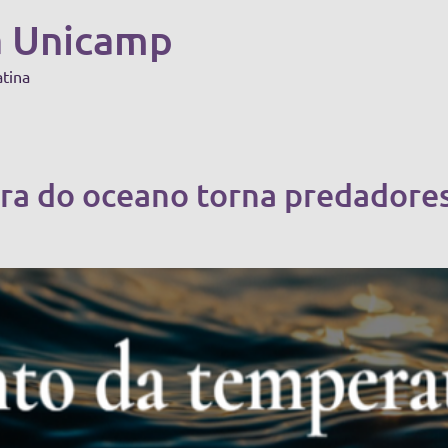
a Unicamp
atina
a do oceano torna predadores 