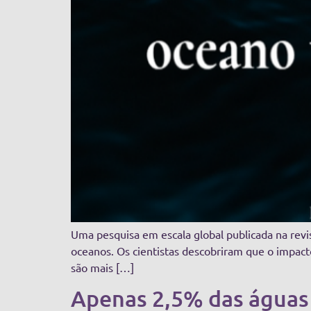
Uma pesquisa em escala global publicada na rev
oceanos. Os cientistas descobriram que o impac
são mais […]
Apenas 2,5% das águas 