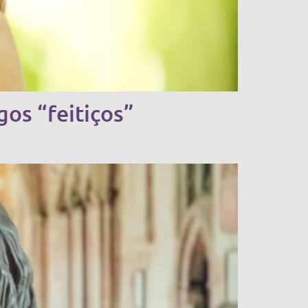
gos “feitiços”