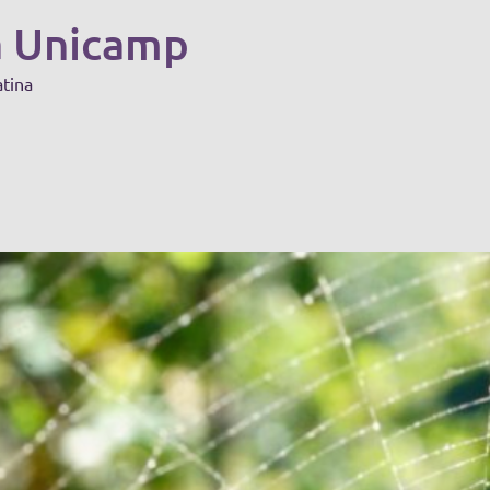
a Unicamp
atina