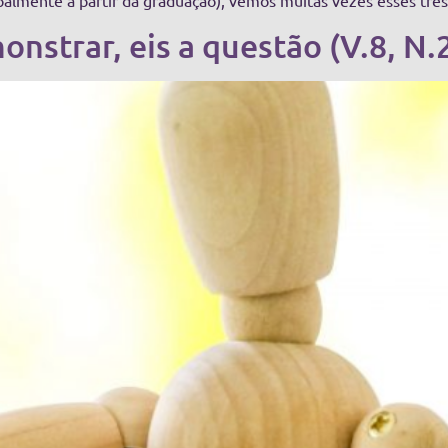
palmente a partir da graduação), vemos muitas vezes esses três
nstrar, eis a questão (V.8, N.