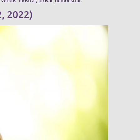
 verbos: mostrar, provar, demonstrar.
2, 2022)