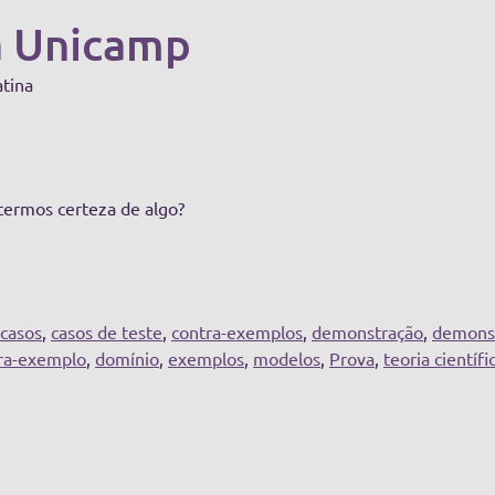
a Unicamp
atina
termos certeza de algo?
casos
,
casos de teste
,
contra-exemplos
,
demonstração
,
demonst
ra-exemplo
,
domínio
,
exemplos
,
modelos
,
Prova
,
teoria científi