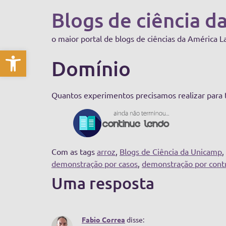
Blogs de ciência d
o maior portal de blogs de ciências da América L
Abrir a barra de ferramentas
Domínio
Quantos experimentos precisamos realizar para 
Com as tags
arroz
,
Blogs de Ciência da Unicamp
,
demonstração por casos
,
demonstração por cont
Uma resposta
Fabio Correa
disse: