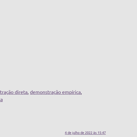
ração direta
,
demonstração empírica
,
ca
4 de julho de 2022 às 15:47