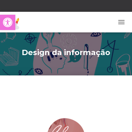
Abrir a barra de ferra
ALTER
Design da informação