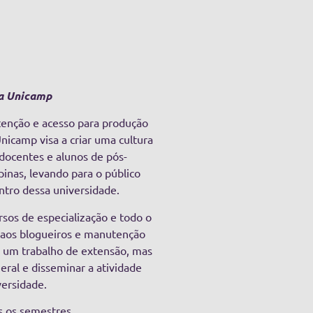
da Unicamp
tenção e acesso para produção
nicamp visa a criar uma cultura
 docentes e alunos de pós-
inas, levando para o público
ntro dessa universidade.
rsos de especialização e todo o
o aos blogueiros e manutenção
só um trabalho de extensão, mas
ral e disseminar a atividade
versidade.
s os semestres.