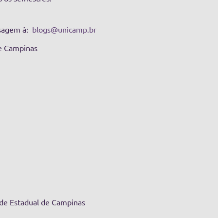
sagem à:
blogs@unicamp.br
de Campinas
dade Estadual de Campinas