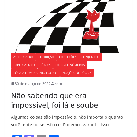
AUTOR: ZERO
CONDIÇÃO
CONDIÇÕES
CONJUNTOS
EXPERIMENTO
LÓGICA
LÓGICA E NÚMEROS
LÓGICA E RACIOCÍNIO LÓGICO
NOÇÕES DE LÓGICA
30 de março de 2022
zero
Não sabendo que era
impossível, foi lá e soube
Algumas coisas são impossíveis, não importa o quanto
você tente ou se esforce. Podemos garantir isso.