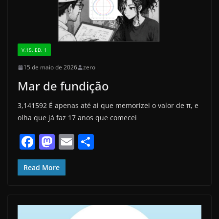
V.15. ED. 1
15 de maio de 2026
zero
Mar de fundição
3,141592 É apenas até ai que memorizei o valor de π, e
olha que já faz 17 anos que comecei
F
M
E
S
a
a
m
h
c
st
ai
ar
Read More
e
o
l
e
b
d