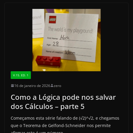
b
d
o
o
o
n
k
V.15. ED. 1
16 de janeiro de 2026
zero
Como a Lógica pode nos salvar
dos Cálculos – parte 5
Começamos esta série falando de (√2)^√2, e chegamos
que o Teorema de Gelfond-Schneider nos permite
afirmar este é um número