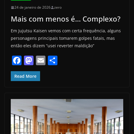
24 de janeiro de 2026
zero
Mais com menos é… Complexo?
Em Jujutsu Kaisen vemos com certa frequência, alguns
personagens principais tomarem golpes fatais, mas
então eles dizem “usei reverter maldição”
F
M
E
S
a
a
m
h
c
st
ai
ar
Read More
e
o
l
e
b
d
o
o
o
n
k