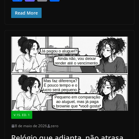
a
a
m
h
c
st
ai
ar
Read More
e
o
l
e
b
d
o
o
o
n
k
V.15. ED. 1
8 de maio de 2026
zero
Relógio que adianta, não atrasa