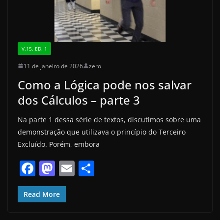
V.15. ED. 1
11 de janeiro de 2026
zero
Como a Lógica pode nos salvar
dos Cálculos – parte 3
Na parte 1 dessa série de textos, discutimos sobre uma
demonstração que utilizava o princípio do Terceiro
Excluído. Porém, embora
F
M
E
S
a
a
m
h
c
st
ai
ar
Read More
e
o
l
e