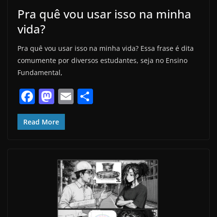
Pra quê vou usar isso na minha
vida?
Pra quê vou usar isso na minha vida? Essa frase é dita
comumente por diversos estudantes, seja no Ensino
Fundamental,
F
M
E
S
a
a
m
h
c
st
ai
ar
Read More
e
o
l
e
b
d
o
o
o
n
k