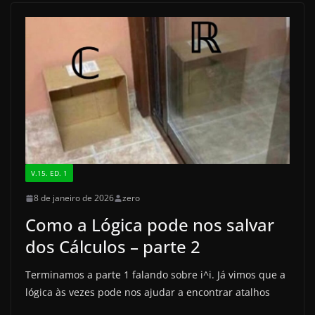
b
d
o
o
o
n
k
V.15. ED. 1
8 de janeiro de 2026
zero
Como a Lógica pode nos salvar
dos Cálculos – parte 2
Terminamos a parte 1 falando sobre i^i. Já vimos que a
lógica às vezes pode nos ajudar a encontrar atalhos