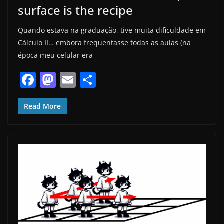
surface is the recipe
Quando estava na graduação, tive muita dificuldade em
Cálculo II… embora frequentasse todas as aulas (na
época meu celular era
F
M
E
S
a
a
m
h
c
st
ai
ar
Read More
e
o
l
e
b
d
o
o
o
n
k