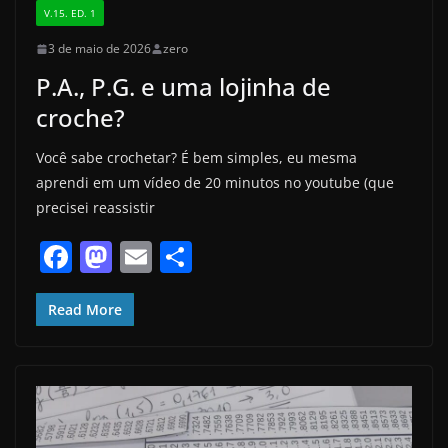
V.15. ED. 1
3 de maio de 2026
zero
P.A., P.G. e uma lojinha de
croche?
Você sabe crochetar? É bem simples, eu mesma
aprendi em um vídeo de 20 minutos no youtube (que
precisei reassistir
F
M
E
S
a
a
m
h
c
st
ai
ar
Read More
e
o
l
e
b
d
o
o