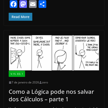
F
M
E
S
a
a
m
h
c
st
ai
ar
Read More
e
o
l
e
b
d
o
o
o
n
k
V.15. ED. 1
7 de janeiro de 2026
zero
Como a Lógica pode nos salvar
dos Cálculos – parte 1