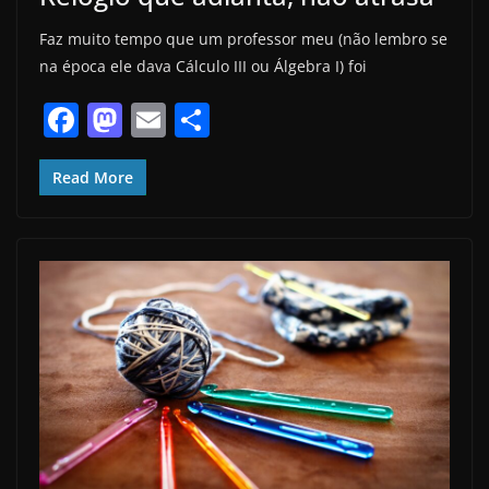
Faz muito tempo que um professor meu (não lembro se
na época ele dava Cálculo III ou Álgebra I) foi
F
M
E
S
a
a
m
h
c
st
ai
ar
Read More
e
o
l
e
b
d
o
o
o
n
k