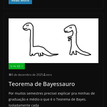
c
st
ai
ar
Read More
e
o
l
e
b
d
o
o
o
n
k
V.14. ED. 1
6 de dezembro de 2025
zero
Teorema de Bayessauro
Por muitos semestres precisei explicar pra minhas de
graduação e médio o que é o Teorema de Bayes.
Isoladamente cada