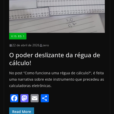
o
n
k
V.15. ED. 1
22 de abril de 2026
zero
O poder deslizante da régua de
cálculo!
No post “Como funciona uma régua de cálculo?“, é feita
uma narrativa sobre este instrumento que precedeu as
calculadoras eletrônicas.
F
M
E
S
a
a
m
h
Read More