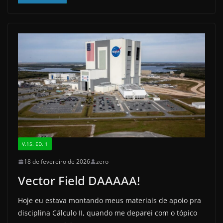
c
st
ai
ar
e
o
l
e
b
d
o
o
o
n
k
V.15. ED. 1
18 de fevereiro de 2026
zero
Vector Field DAAAAA!
Hoje eu estava montando meus materiais de apoio pra
disciplina Cálculo II, quando me deparei com o tópico