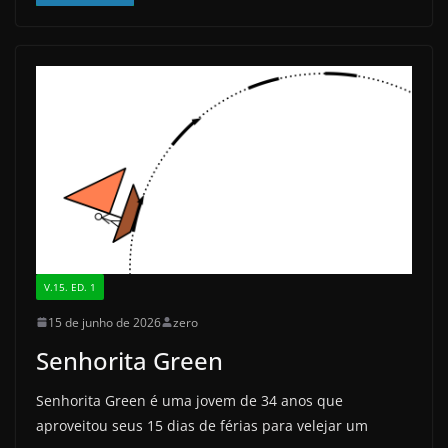
c
st
ai
ar
e
o
l
e
b
d
o
o
o
n
k
V.15. ED. 1
15 de junho de 2026
zero
Senhorita Green
Senhorita Green é uma jovem de 34 anos que
aproveitou seus 15 dias de férias para velejar um