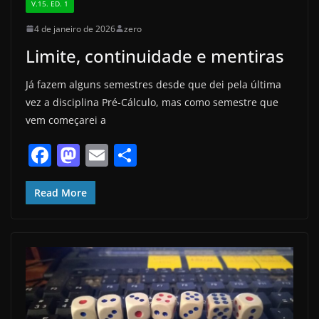
V.15. ED. 1
4 de janeiro de 2026
zero
Limite, continuidade e mentiras
Já fazem alguns semestres desde que dei pela última
vez a disciplina Pré-Cálculo, mas como semestre que
vem começarei a
F
M
E
S
a
a
m
h
c
st
ai
ar
Read More
e
o
l
e
b
d
o
o
o
n
k