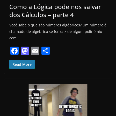
Como a Lógica pode nos salvar
dos Cálculos – parte 4
Você sabe o que são números algébricos? Um número é
chamado de algébrico se for raiz de algum polinômio
com
F
M
E
S
a
a
m
h
c
st
ai
ar
Read More
e
o
l
e
b
d
o
o
o
n
k