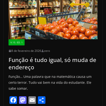
o
n
k
V.15. ED. 1
8 de fevereiro de 2026
zero
Função é tudo igual, só muda de
endereço
Função… Uma palavra que na matemática causa um
certo terror. Tudo vai bem na vida do estudante. Ele
sabe somar,
F
M
E
S