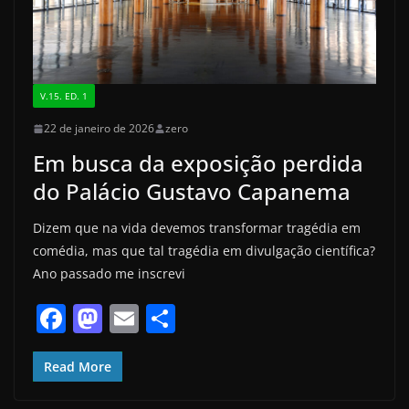
V.15. ED. 1
22 de janeiro de 2026
zero
Em busca da exposição perdida
do Palácio Gustavo Capanema
Dizem que na vida devemos transformar tragédia em
comédia, mas que tal tragédia em divulgação científica?
Ano passado me inscrevi
F
M
E
S
a
a
m
h
c
st
ai
ar
Read More
e
o
l
e