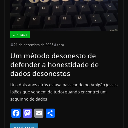
V.14. ED. 1
21 de dezembro de 2025
zero
Um método desonesto de
defender a honestidade de
dados desonestos
Uns dois anos atrás estava passeando no Amigão (esses
lojões que vendem de tudo) quando encontrei um
saquinho de dados
F
M
E
S
a
a
m
h