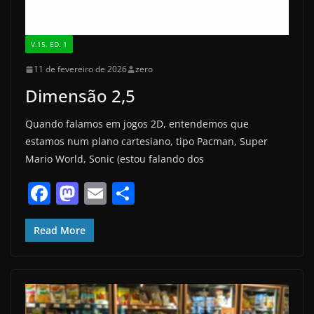
V.15. ED. 1
11 de fevereiro de 2026
zero
Dimensão 2,5
Quando falamos em jogos 2D, entendemos que
estamos num plano cartesiano, tipo Pacman, Super
Mario World, Sonic (estou falando dos
F
M
E
S
a
a
m
h
c
st
ai
ar
Read More
e
o
l
e
b
d
o
o