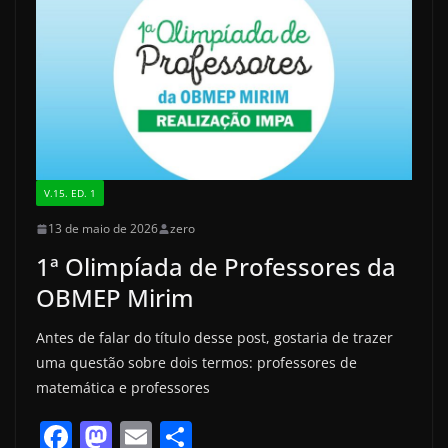
o
o
o
n
k
V.15. ED. 1
13 de maio de 2026
zero
1ª Olimpíada de Professores da
OBMEP Mirim
Antes de falar do título desse post, gostaria de trazer
uma questão sobre dois termos: professores de
matemática e professores
F
M
E
S