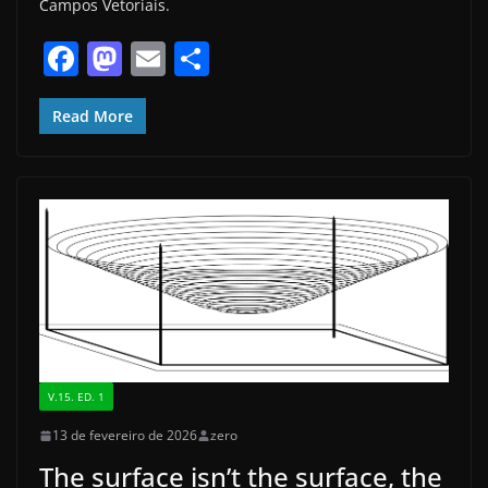
Campos Vetoriais.
F
M
E
S
a
a
m
h
c
st
ai
ar
Read More
e
o
l
e
b
d
o
o
o
n
k
V.15. ED. 1
13 de fevereiro de 2026
zero
The surface isn’t the surface, the