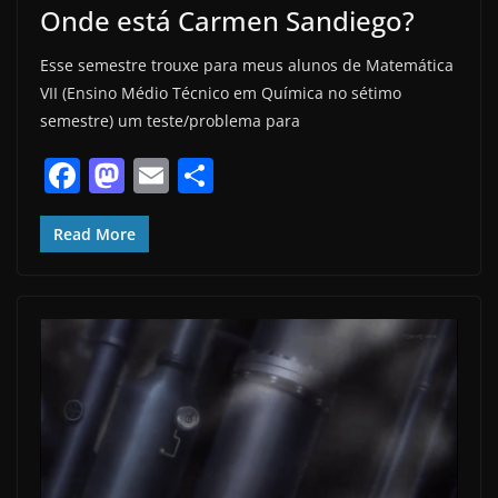
Onde está Carmen Sandiego?
Esse semestre trouxe para meus alunos de Matemática
VII (Ensino Médio Técnico em Química no sétimo
semestre) um teste/problema para
F
M
E
S
a
a
m
h
c
st
ai
ar
Read More
e
o
l
e
b
d
o
o
o
n
k