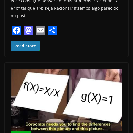
Você consegue pensar em dois números Irracionais “a”
e “b” tal que a^b seja Racional? (fizemos algo parecido
no post
F
M
E
S
a
a
m
h
c
st
ai
ar
Read More
e
o
l
e
b
d
o
o
o
n
k