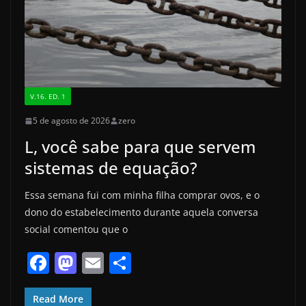
V.16. ED. 1
5 de agosto de 2026
zero
L, você sabe para que servem
sistemas de equação?
Essa semana fui com minha filha comprar ovos, e o
dono do estabelecimento durante aquela conversa
social comentou que o
F
M
E
S
a
a
m
h
Read More