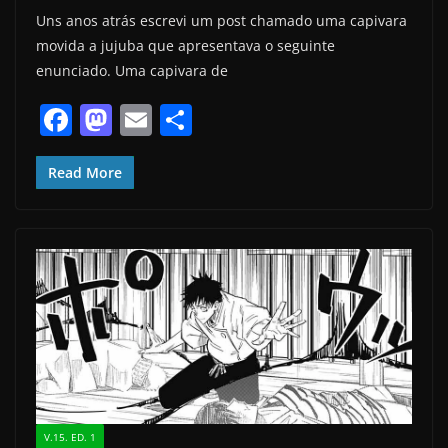
Uns anos atrás escrevi um post chamado uma capivara
movida a jujuba que apresentava o seguinte
enunciado. Uma capivara de
F
M
E
S
a
a
m
h
c
st
ai
ar
Read More
e
o
l
e
b
d
o
o
o
n
k
V.15. ED. 1