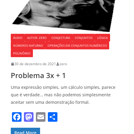
ÁUDIO
AUTOR: ZERO
CONJECTURA
CONJUNTOS
LÓGICA
NÚMEROS NATURAIS
OPERAÇÕES EM CONJUNTOS NUMÉRICOS
POLINÔMIO
30 de dezembro de 2021
zero
Problema 3x + 1
Uma expressão simples, um cálculo simples, parece
que é verdade… mas não podemos simplesmente
aceitar sem uma demonstração formal.
F
M
E
S
a
a
m
h
Read More