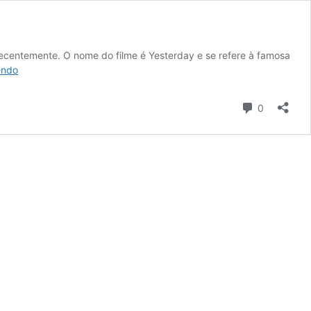
 recentemente. O nome do filme é Yesterday e se refere à famosa
Complicação,
endo
complexidade
e
Comentári
0
criatividade
musical