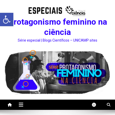
Abrir a barra de ferramentas
Protagonismo feminino na
ciência
Série especial | Blogs Científicos – UNICAMP sites