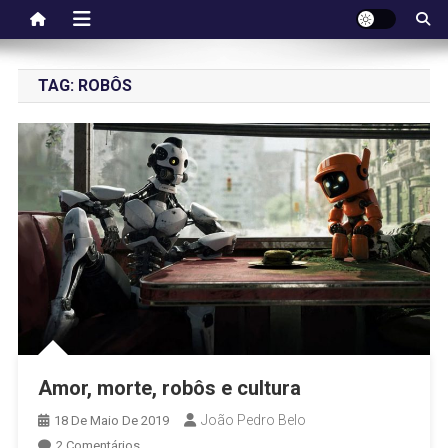
TAG:
ROBÔS
Amor, morte, robôs e cultura
João Pedro Belo
18 De Maio De 2019
2 Comentários