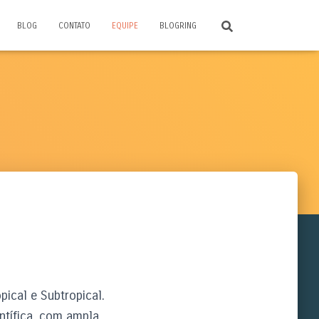
BLOG
CONTATO
EQUIPE
BLOGRING
ical e Subtropical.
ntífica, com ampla