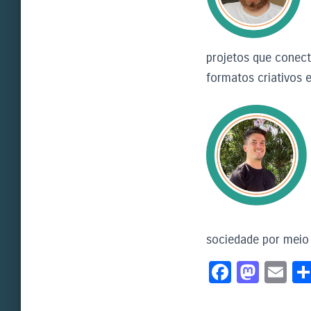
projetos que conect
formatos criativos 
sociedade por meio
Fa
M
E
c
as
m