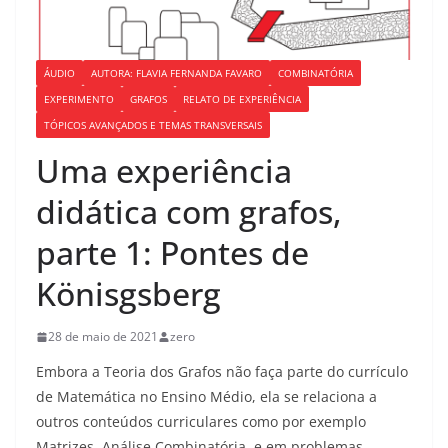
ÁUDIO
AUTORA: FLAVIA FERNANDA FAVARO
COMBINATÓRIA
EXPERIMENTO
GRAFOS
RELATO DE EXPERIÊNCIA
TÓPICOS AVANÇADOS E TEMAS TRANSVERSAIS
Uma experiência
didática com grafos,
parte 1: Pontes de
Könisgsberg
28 de maio de 2021
zero
Embora a Teoria dos Grafos não faça parte do currículo
de Matemática no Ensino Médio, ela se relaciona a
outros conteúdos curriculares como por exemplo
Matrizes, Análise Combinatória, e em problemas