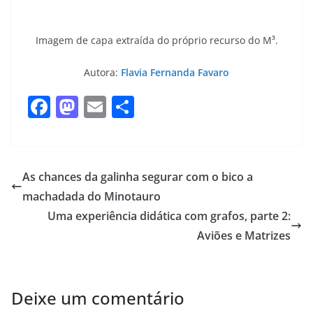
.
Imagem de capa extraída do próprio recurso do M³.
Autora:
Flavia Fernanda Favaro
F
M
E
S
a
a
m
h
c
st
ai
ar
e
o
l
e
As chances da galinha segurar com o bico a
b
d
machadada do Minotauro
o
o
Uma experiência didática com grafos, parte 2:
o
n
Aviões e Matrizes
k
Deixe um comentário