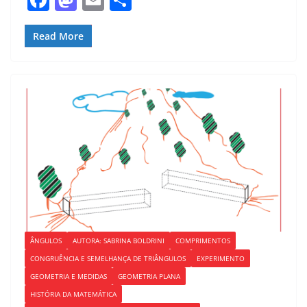
a
a
m
h
c
st
ai
ar
Read More
e
o
l
e
b
d
o
o
o
n
k
ÂNGULOS
AUTORA: SABRINA BOLDRINI
COMPRIMENTOS
CONGRUÊNCIA E SEMELHANÇA DE TRIÂNGULOS
EXPERIMENTO
GEOMETRIA E MEDIDAS
GEOMETRIA PLANA
HISTÓRIA DA MATEMÁTICA