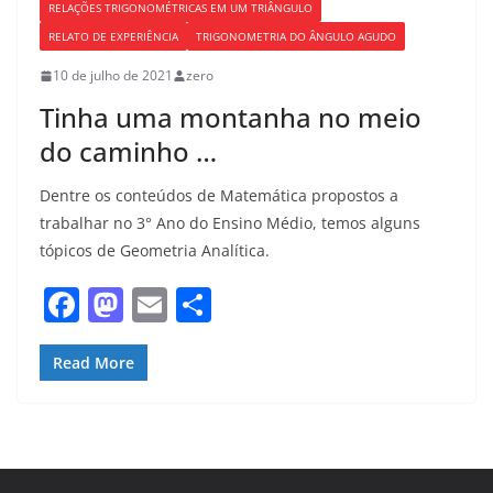
RELAÇÕES TRIGONOMÉTRICAS EM UM TRIÂNGULO
RELATO DE EXPERIÊNCIA
TRIGONOMETRIA DO ÂNGULO AGUDO
10 de julho de 2021
zero
Tinha uma montanha no meio
do caminho …
Dentre os conteúdos de Matemática propostos a
trabalhar no 3° Ano do Ensino Médio, temos alguns
tópicos de Geometria Analítica.
F
M
E
S
a
a
m
h
c
st
ai
ar
Read More
e
o
l
e
b
d
o
o