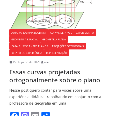
AUTORA: SABRINA BOLDRINI
CURVAS DE NÍVEL
EXPERIMENTO
GEOMETRIA ESPACIAL
GEOMETRIA PLANA
PARALELISMO ENTRE PLANOS
PROJEÇÕES ORTOGONAIS
RELATO DE EXPERIÊNCIA
REPRESENTAÇÃO
15 de julho de 2021
zero
Essas curvas projetadas
ortogonalmente sobre o plano
Nesse post quero contar para vocês sobre uma
experiência didática trabalhando em conjunto com a
professora de Geografia em uma
F
M
E
S