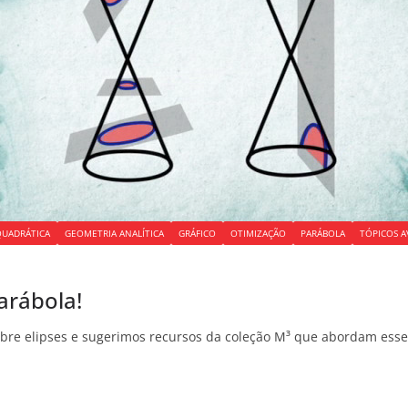
QUADRÁTICA
GEOMETRIA ANALÍTICA
GRÁFICO
OTIMIZAÇÃO
PARÁBOLA
TÓPICOS A
arábola!
obre elipses e sugerimos recursos da coleção M³ que abordam ess