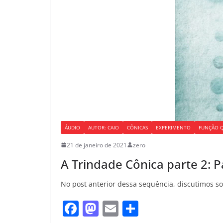
ÁUDIO
AUTOR: CAIO
CÔNICAS
EXPERIMENTO
FUNÇÃO 
21 de janeiro de 2021
zero
A Trindade Cônica parte 2: P
No post anterior dessa sequência, discutimos s
F
M
E
S