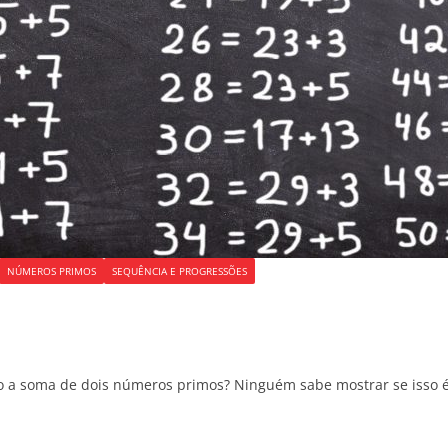
NÚMEROS PRIMOS
SEQUÊNCIA E PROGRESSÕES
mo a soma de dois números primos? Ninguém sabe mostrar se isso