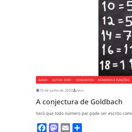
ÁUDIO
AUTOR: ZERO
CONJUNTOS
NÚMEROS E FUNÇÕES
18 de junho de 2020
zero
A conjectura de Goldbach
Será que todo número par pode ser escrito co
F
M
E
S