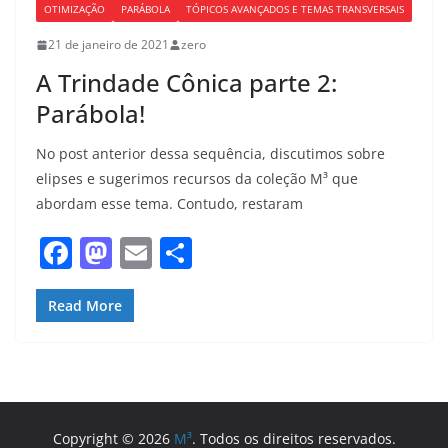
OTIMIZAÇÃO
PARÁBOLA
TÓPICOS AVANÇADOS E TEMAS TRANSVERSAIS
21 de janeiro de 2021
zero
A Trindade Cônica parte 2:
Parábola!
No post anterior dessa sequência, discutimos sobre
elipses e sugerimos recursos da coleção M³ que
abordam esse tema. Contudo, restaram
F
M
E
S
a
a
m
h
c
st
ai
ar
Read More
e
o
l
e
b
d
o
o
o
n
Copyright © 2026
M³
. Todos os direitos reservados.