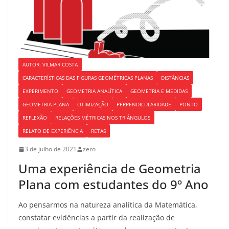
AUTOR: VILMAR COSTA
CARACTERÍSTICAS DAS FIGURAS GEOMÉTRICAS PLANAS
DISTÂNCIAS
EXPERIMENTO
GEOMETRIA ANALÍTICA
GEOMETRIA E MEDIDAS
GEOMETRIA PLANA
OTIMIZAÇÃO
PERPENDICULARIDADE
PONTO
REFLEXÃO
RELAÇÕES MÉTRICAS NOS TRIÂNGULOS
RELATO DE EXPERIÊNCIA
RETAS
3 de julho de 2021
zero
Uma experiência de Geometria
Plana com estudantes do 9º Ano
Ao pensarmos na natureza analítica da Matemática,
constatar evidências a partir da realização de