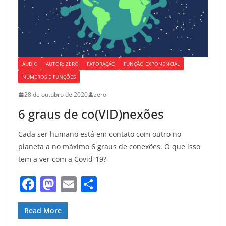
ÁUDIO
AUTOR: ZERO
FATORAÇÃO
FUNÇÃO EXPONENCIAL
NÚMEROS E FUNÇÕES
28 de outubro de 2020
zero
6 graus de co(VID)nexões
Cada ser humano está em contato com outro no
planeta a no máximo 6 graus de conexões. O que isso
tem a ver com a Covid-19?
F
M
E
S
a
a
m
h
c
st
ai
ar
Read More