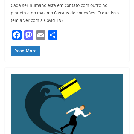
Cada ser humano está em contato com outro no
planeta a no máximo 6 graus de conexões. O que isso
tem a ver com a Covid-19?
F
M
E
S
a
a
m
h
c
st
ai
ar
Read More
e
o
l
e
b
d
o
o
o
n
k