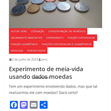
AUTOR: ZERO
CIÊNSAÇÃO
CONCENTRAÇÃO DE REMÉDIOS
DECAIMENTO RADIOATIVO
EXPERIMENTO
FUNÇÃO EXPONENCIAL
FUNÇÃO LOGARÍTMICA
FUNÇÕES EXPONENCIAIS E LOGARÍTMICAS
MEIA-VIDA
PORCENTAGEM
2 de junho de 2023
zero
Experimento de meia-vida
usando d̶a̶d̶o̶s̶ moedas
Tem um experimento envolvendo dados, mas que tal
realizarmos ele com moedas? Dará certo?
F
M
E
S