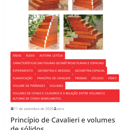
ÁREAS
ÁUDIO
AUTORA: LETÍCIA
CARACTERÍSTICAS DAS FIGURAS GEOMÉTRICAS PLANAS E ESPACIAIS
EXPERIMENTO
GEOMETRIA E MEDIDAS
GEOMETRIA ESPACIAL
PLANIFICAÇÃO
PRINCÍPIO DE CAVALIERI
PRISMAS
SÓLIDOS
VÍDEO
VOLUME DE PIRÂMIDES
VOLUMES
VOLUMES DE CONES E CILINDROS E A RELAÇÃO ENTRE VOLUMES E
ALTURAS DE CONES SEMELHANTES.
11 de setembro de 2020
zero
Princípio de Cavalieri e volumes
de sólidos