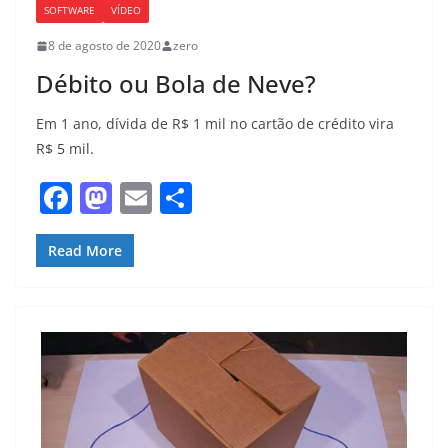
SOFTWARE
VÍDEO
8 de agosto de 2020
zero
Débito ou Bola de Neve?
Em 1 ano, dívida de R$ 1 mil no cartão de crédito vira
R$ 5 mil.
F
M
E
S
a
a
m
h
c
st
ai
ar
Read More
e
o
l
e
b
d
o
o
o
n
k