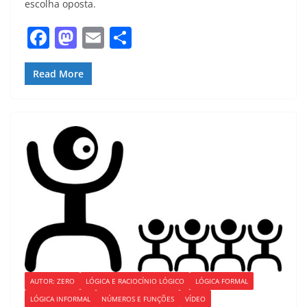
escolha oposta.
F
M
E
S
a
a
m
h
c
st
ai
ar
Read More
e
o
l
e
b
d
o
o
o
n
k
AUTOR: ZERO
LÓGICA E RACIOCÍNIO LÓGICO
LÓGICA FORMAL
LÓGICA INFORMAL
NÚMEROS E FUNÇÕES
VÍDEO