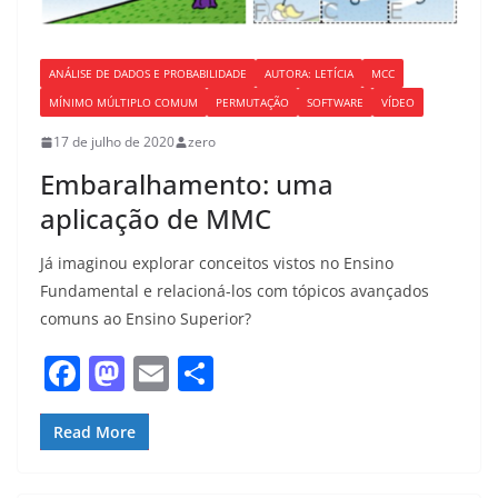
ANÁLISE DE DADOS E PROBABILIDADE
AUTORA: LETÍCIA
MCC
MÍNIMO MÚLTIPLO COMUM
PERMUTAÇÃO
SOFTWARE
VÍDEO
17 de julho de 2020
zero
Embaralhamento: uma
aplicação de MMC
Já imaginou explorar conceitos vistos no Ensino
Fundamental e relacioná-los com tópicos avançados
comuns ao Ensino Superior?
F
M
E
S
a
a
m
h
c
st
ai
ar
Read More
e
o
l
e