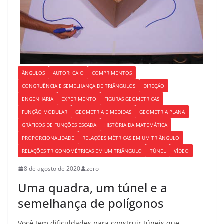
ÂNGULOS
AUTOR: CAIO
COMPRIMENTOS
CONGRUÊNCIA E SEMELHANÇA DE TRIÂNGULOS
DIREÇÃO
ENGENHARIA
EXPERIMENTO
FIGURAS GEOMETRICAS
FUNÇÃO MODULAR
GEOMETRIA E MEDIDAS
GEOMETRIA PLANA
GRÁFICOS DE FUNÇÕES ESCADA
HISTÓRIA DA MATEMÁTICA
PROPORCIONALIDADE
RELAÇÕES MÉTRICAS EM UM TRIÂNGULO
RELAÇÕES TRIGONOMÉTRICAS EM UM TRIÂNGULO
TÚNEL
VÍDEO
8 de agosto de 2020
zero
Uma quadra, um túnel e a
semelhança de polígonos
Você tem dificuldades para construir túneis que