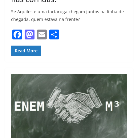
Se Aquiles e uma tartaruga chegam juntos na linha de
chegada, quem estava na frente?
F
M
E
S
a
a
m
h
c
st
ai
ar
Read More
e
o
l
e
b
d
o
o
o
n
k