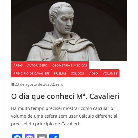
o
o
o
n
k
ÁREAS
AUTOR: ZERO
GEOMETRIA E MEDIDAS
PRINCÍPIO DE CAVALIERI
PRISMAS
SÓLIDOS
VÍDEO
VOLUMES
23 de agosto de 2020
zero
O dia que conheci M³. Cavalieri
Há muito tempo precisei mostrar como calcular o
volume de uma esfera sem usar Cálculo diferencial,
precisei do princípio de Cavalieri.