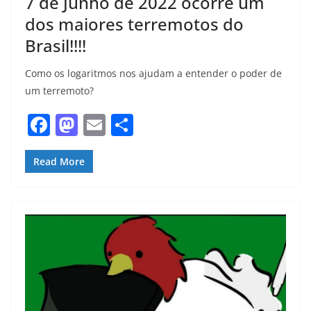
7 de Junho de 2022 ocorre um
dos maiores terremotos do
Brasil!!!!
Como os logaritmos nos ajudam a entender o poder de
um terremoto?
F
M
E
S
a
a
m
h
c
st
ai
ar
Read More
e
o
l
e
b
d
o
o
o
n
k