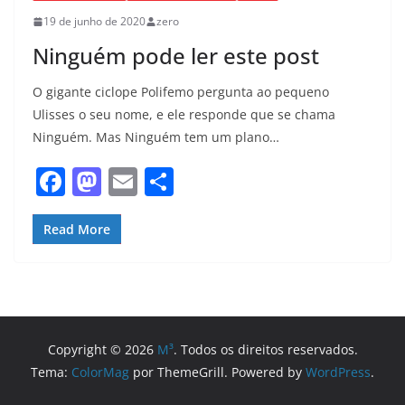
19 de junho de 2020
zero
Ninguém pode ler este post
O gigante ciclope Polifemo pergunta ao pequeno
Ulisses o seu nome, e ele responde que se chama
Ninguém. Mas Ninguém tem um plano…
F
M
E
S
a
a
m
h
c
st
ai
ar
Read More
e
o
l
e
b
d
o
o
o
n
Copyright © 2026
M³
. Todos os direitos reservados.
Tema:
ColorMag
por ThemeGrill. Powered by
WordPress
.
k