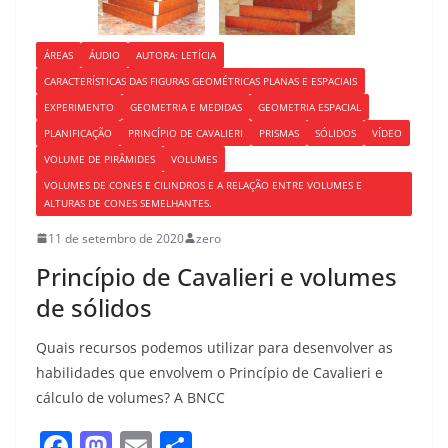
ÁREAS
ÁUDIO
AUTORA: LETÍCIA
CARACTERÍSTICAS DAS FIGURAS GEOMÉTRICAS PLANAS E ESPACIAIS
EXPERIMENTO
GEOMETRIA E MEDIDAS
GEOMETRIA ESPACIAL
PLANIFICAÇÃO
PRINCÍPIO DE CAVALIERI
PRISMAS
SÓLIDOS
VÍDEO
VOLUME DE PIRÂMIDES
VOLUMES
VOLUMES DE CONES E CILINDROS E A RELAÇÃO ENTRE VOLUMES E
ALTURAS DE CONES SEMELHANTES.
11 de setembro de 2020
zero
Princípio de Cavalieri e volumes
de sólidos
Quais recursos podemos utilizar para desenvolver as
habilidades que envolvem o Princípio de Cavalieri e
cálculo de volumes? A BNCC
F
M
E
S