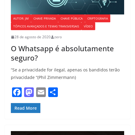
AUTOR: JM
CHAVE PRIVADA
CHAVE PÚBLICA
CRIPTOGRAFIA
TÓPICOS AVANÇADOS E TEMAS TRANSVERSAIS
VÍDEO
28 de agosto de 2020
zero
O Whatsapp é absolutamente
seguro?
“Se a privacidade for ilegal, apenas os bandidos terão
privacidade “(Phil Zimmermann)
F
M
E
S
a
a
m
h
c
st
ai
ar
Read More
e
o
l
e
b
d