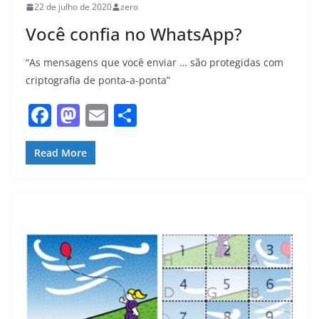
22 de julho de 2020
zero
Você confia no WhatsApp?
“As mensagens que você enviar … são protegidas com
criptografia de ponta-a-ponta”
F
M
E
S
a
a
m
h
c
st
ai
ar
Read More
e
o
l
e
b
d
o
o
o
n
k