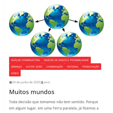
b
d
o
o
o
n
k
ANÁLISE COMBINATÓRA
ANÁLISE DE DADOS E PROBABILIDADE
ARRANJO
AUTOR: ZERO
COMBINAÇÃO
FATORIAL
PERMUTAÇÃO
VÍDEO
24 de junho de 2020
zero
Muitos mundos
Toda decisão que tomamos não tem sentido. Porque
em algum lugar, em uma Terra paralela, já fizemos a