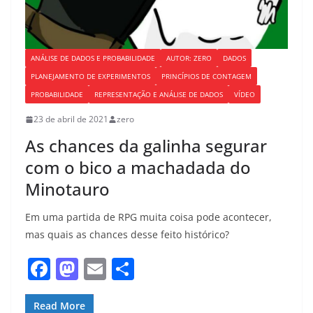
ANÁLISE DE DADOS E PROBABILIDADE
AUTOR: ZERO
DADOS
PLANEJAMENTO DE EXPERIMENTOS
PRINCÍPIOS DE CONTAGEM
PROBABILIDADE
REPRESENTAÇÃO E ANÁLISE DE DADOS
VÍDEO
23 de abril de 2021
zero
As chances da galinha segurar
com o bico a machadada do
Minotauro
Em uma partida de RPG muita coisa pode acontecer,
mas quais as chances desse feito histórico?
F
M
E
S
a
a
m
h
Read More