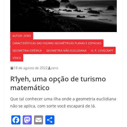
AUTOR: ZERO
CARACTERÍSTICAS DAS FIGURAS GEOMÉTRICAS PLANAS E ESPACIAIS
GEOMETRIA ESFÉRICA
GEOMETRIA NÃO-EUCLIDIANA
H. P. LOVECRAFT
VÍDEO
18 de agosto de 2022
zero
R’lyeh, uma opção de turismo
matemático
Que tal conhecer uma ilha onde a geometria euclidiana
não se aplica, com sorte você escapará de lá.
F
M
E
S