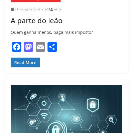
31 de agosto de 2020
zero
A parte do leão
Quem ganha menos, paga mais imposto?
F
M
E
S
a
a
m
h
c
st
ai
ar
Read More
e
o
l
e
b
d
o
o
o
n
k