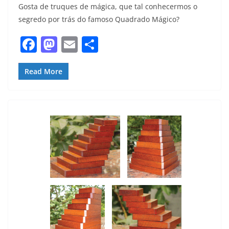
Gosta de truques de mágica, que tal conhecermos o
segredo por trás do famoso Quadrado Mágico?
F
M
E
S
a
a
m
h
c
st
ai
ar
Read More
e
o
l
e
b
d
o
o
o
n
k