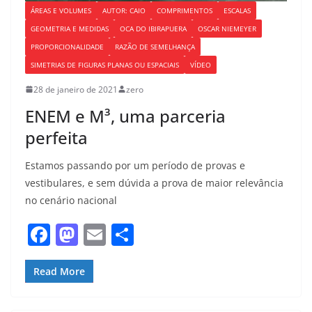
ÁREAS E VOLUMES
AUTOR: CAIO
COMPRIMENTOS
ESCALAS
GEOMETRIA E MEDIDAS
OCA DO IBIRAPUERA
OSCAR NIEMEYER
PROPORCIONALIDADE
RAZÃO DE SEMELHANÇA
SIMETRIAS DE FIGURAS PLANAS OU ESPACIAIS
VÍDEO
28 de janeiro de 2021
zero
ENEM e M³, uma parceria
perfeita
Estamos passando por um período de provas e
vestibulares, e sem dúvida a prova de maior relevância
no cenário nacional
F
M
E
S
a
a
m
h
c
st
ai
ar
Read More
e
o
l
e