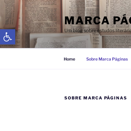
MARCA PÁ
Abrir a barra de ferramentas
Um blog sobre estudos literári
Home
Sobre Marca Páginas
SOBRE MARCA PÁGINAS