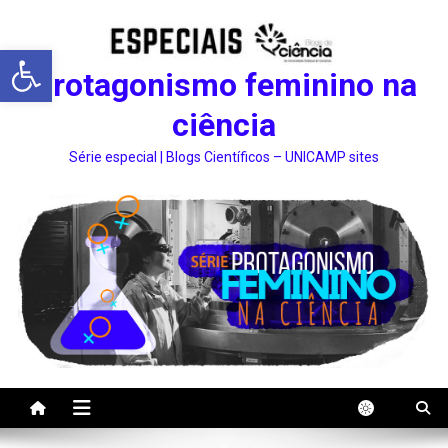
Abrir a barra de ferramentas
Protagonismo feminino na
ciência
Série especial | Blogs Científicos – UNICAMP sites