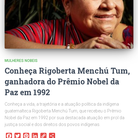
MULHERES NOBEIS
Conheça Rigoberta Menchú Tum,
ganhadora do Prêmio Nobel da
Paz em 1992
Conheça a vida, a trajetória e a atuação política da indígena
guatemalteca Rigoberta Menchú Tum, que recebeu o Prêmio
Nobel da Paz em 1992 por sua destacada atuação em prol da
justiça social e dos direitos dos povos indígenas.
Facebook
Twitter
Pinterest
LinkedIn
Copy
Share