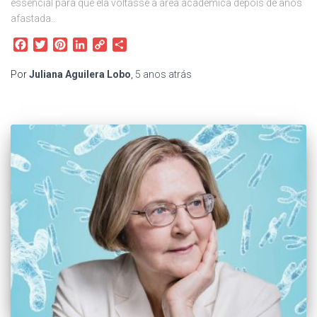
essencial para que ela voltasse à área acadêmica depois de anos
afastada..
Facebook
Twitter
Pinterest
LinkedIn
Copy
Share
Link
Por
Juliana Aguilera Lobo
,
5 anos
atrás