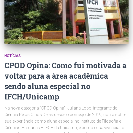
NOTÍCIAS
CPOD Opina: Como fui motivada a
voltar para a área acadêmica
sendo aluna especial no
IFCH/Unicamp
Na nova categoria “CPOD Opina”, Juliana Lobo, integrante do
Ciência Pelos Olhos Delas desde o começo de 2019, conta sobre
sua experiência como aluna especial no Instituto de Filosofia e
Ciências Humanas – IFCH da Unicamp, e como essa vivência foi