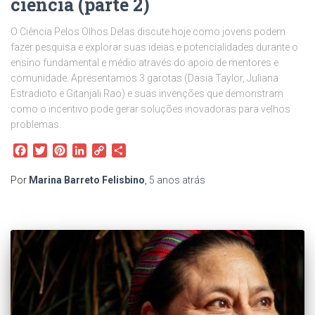
ciência (parte 2)
O Ciência Pelos Olhos Delas discute hoje como jovens podem
fazer pesquisa e explorar suas ideias e potencialidades durante o
ensino fundamental e médio através do apoio de mentores e
comunidade. Apresentamos 3 garotas (Dasia Taylor, Juliana
Estradioto e Gitanjali Rao) e suas invenções que demonstram
como o incentivo pode gerar soluções inovadoras para velhos
problemas.
Facebook
Twitter
Pinterest
LinkedIn
Copy
Share
Link
Por
Marina Barreto Felisbino
,
5 anos
atrás