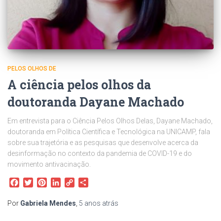
PELOS OLHOS DE
A ciência pelos olhos da
doutoranda Dayane Machado
Em entrevista para o Ciência Pelos Olhos Delas, Dayane Machado,
doutoranda em Política Científica e Tecnológica na UNICAMP, fala
sobre sua trajetória e as pesquisas que desenvolve acerca da
desinformação no contexto da pandemia de COVID-19 e do
movimento antivacinação.
Facebook
Twitter
Pinterest
LinkedIn
Copy
Share
Link
Por
Gabriela Mendes
,
5 anos
atrás