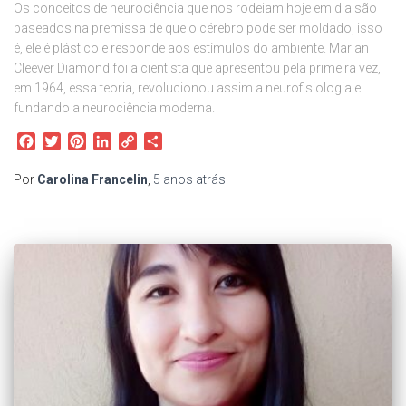
Os conceitos de neurociência que nos rodeiam hoje em dia são
baseados na premissa de que o cérebro pode ser moldado, isso
é, ele é plástico e responde aos estímulos do ambiente. Marian
Cleever Diamond foi a cientista que apresentou pela primeira vez,
em 1964, essa teoria, revolucionou assim a neurofisiologia e
fundando a neurociência moderna.
Facebook
Twitter
Pinterest
LinkedIn
Copy
Share
Link
Por
Carolina Francelin
,
5 anos
atrás