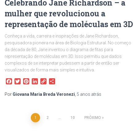
Celebrando Jane Richardson – a
mulher que revolucionou a
representação de moléculas em 3D
Conheça a vida, carreira e inspirações de Jane Richardson,
pesquisadora pioneira na área de Biologia Estrutural. No começo
da década de 80, Jane inventou o diagrama de fitas para
representação de moléculas em 3D. Isso permitiu que dados
complexos de se interpretar pudessem a partir de então ser
visualizados de forma mais simples e intuitiva.
Facebook
Twitter
Pinterest
LinkedIn
Copy
Share
Link
Por
Giovana Maria Breda Veronezi
,
5 anos
atrás
1
2
…
10
PRÓXIMO