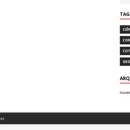
TAG
CIÊ
CON
COT
GEO
ARQ
nove
es