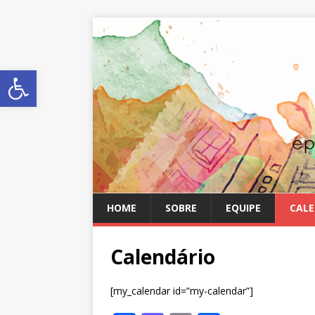
Abrir a barra de ferramentas
HOME
SOBRE
EQUIPE
CALE
Calendário
[my_calendar id=”my-calendar”]