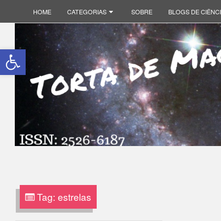
Torta de Maçã Primordial
HOME
CATEGORIAS
SOBRE
BLOGS DE CIÊNCI
Abrir a barra de ferramentas
Tag:
estrelas