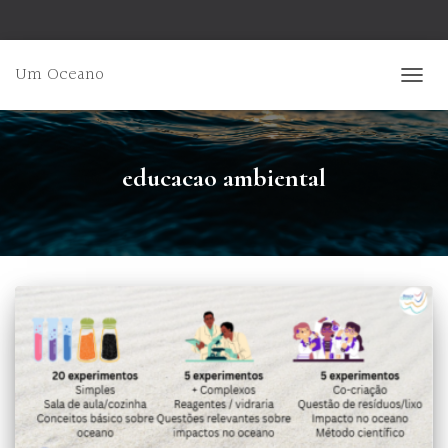
Um Oceano
ALTER
educacao ambiental