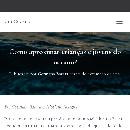
Um Oceano
ALTER
Como aproximar crianças e jovens do
oceano?
Publicado por
Germana Barata
em
30 de dezembro de 2024
Por Germana Barata e Cristiane Hengler
Dados recentes sobre a gestão de resíduos sólidos no Brasil
acenderam uma luz amarela sobre a grande quantidade de