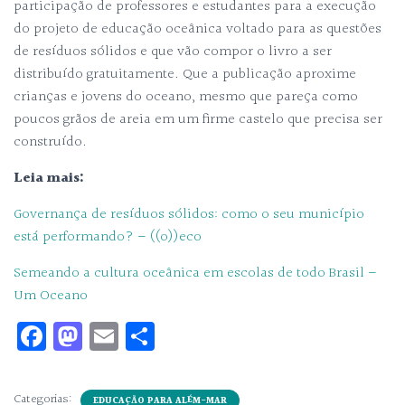
participação de professores e estudantes para a execução
do projeto de educação oceânica voltado para as questões
de resíduos sólidos e que vão compor o livro a ser
distribuído gratuitamente. Que a publicação aproxime
crianças e jovens do oceano, mesmo que pareça como
poucos grãos de areia em um firme castelo que precisa ser
construído.
Leia mais:
Governança de resíduos sólidos: como o seu município
está performando? – ((o))eco
Semeando a cultura oceânica em escolas de todo Brasil –
Um Oceano
Fa
M
E
Sh
ce
as
m
ar
bo
to
ail
e
Categorias:
EDUCAÇÃO PARA ALÉM-MAR