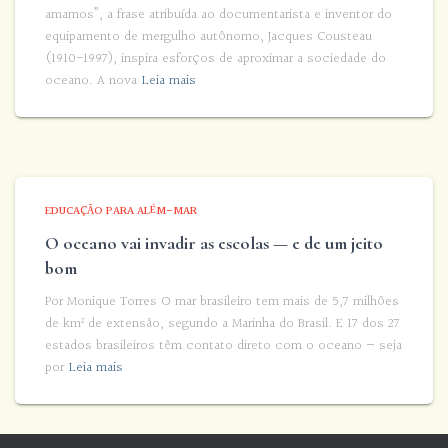
amamos”, a frase atribuída ao documentarista e inventor do
equipamento de mergulho autônomo, Jacques Cousteau
(1910-1997), inspira esforços de aproximar a sociedade do
oceano. A nova
Leia mais
EDUCAÇÃO PARA ALÉM-MAR
O oceano vai invadir as escolas — e de um jeito
bom
Por Monique Torres O mar brasileiro tem mais de 5,7 milhões
de km² de extensão, segundo a Marinha do Brasil. E 17 dos 27
estados brasileiros têm contato direto com o oceano — seja
por
Leia mais