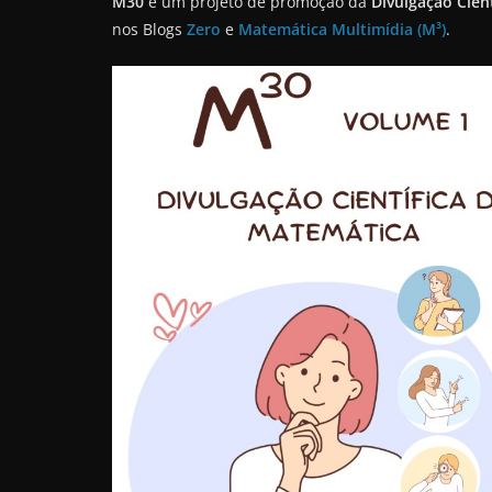
M30
é um projeto de promoção da
Divulgação Cien
nos Blogs
Zero
e
Matemática Multimídia (M³)
.