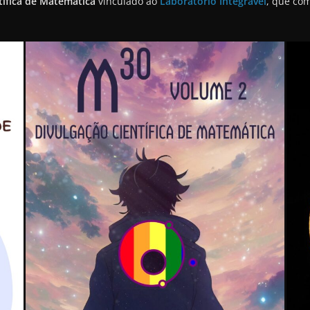
tífica de Matemática
vinculado ao
Laboratório Integrável
, que com