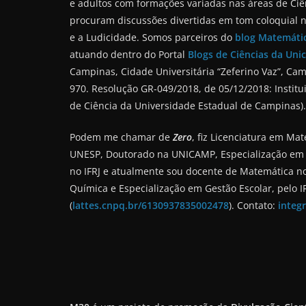
e adultos com formações variadas nas áreas de Ciê
procuram discussões divertidas em tom coloquial n
e a Ludicidade. Somos parceiros do
blog Matemátic
atuando dentro do Portal
Blogs de Ciências da Un
Campinas, Cidade Universitária “Zeferino Vaz”, Camp
970. Resolução GR-049/2018, de 05/12/2018: Institu
de Ciência da Universidade Estadual de Campinas).
Podem me chamar de
Zero
, fiz Licenciatura em Ma
UNESP, Doutorado na UNICAMP, Especialização em 
no IFRJ e atualmente sou docente de Matemática no 
Química e Especialização em Gestão Escolar, pelo I
(
lattes.cnpq.br/6130937835002478
). Contato:
integ