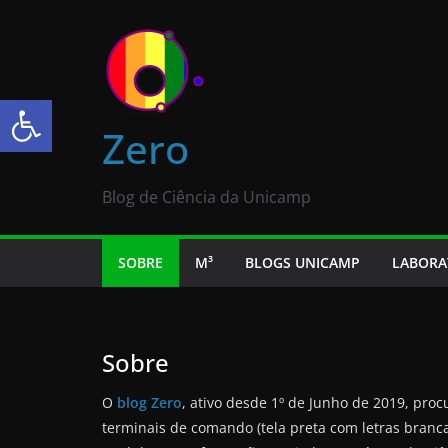
Abrir a barra de ferramentas
Zero
Blog de Ciência da Unicamp
SOBRE
M³
BLOGS UNICAMP
LABORA
Sobre
O
blog Zero
, ativo desde 1º de Junho de 2019, proc
terminais de comando (tela preta com letras branca