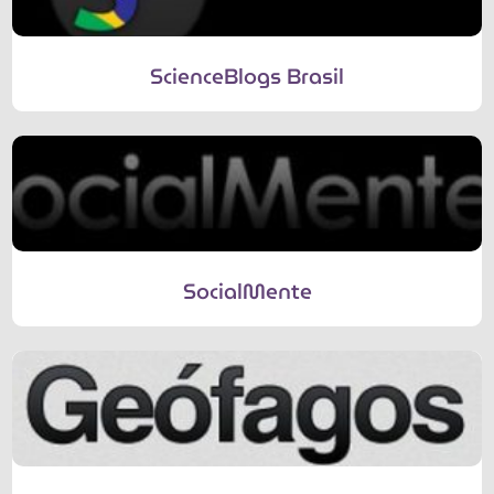
ScienceBlogs Brasil
SocialMente