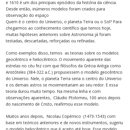
e 1610 é um dos principais episódios da história da ciência.
Desde então, inúmeros modelos foram criados para
observação do espaço
Quem é o centro do Universo, o planeta Terra ou o Sol? Para
chegarmos ao conhecimento científico que temos hoje,
muitas hipóteses anteriores sobre Astronomia já foram
testadas, descartadas, reforçadas ou refinadas.
Como exemplos disso, temos as teorias sobre os modelos
geocêntrico e heliocêntrico. O movimento aparente das
estrelas no céu fez com que filósofos da Grécia Antiga como
Aristóteles (384-322 a.C.) propusessem o modelo geocêntrico
do Universo. Nele, o planeta Terra seria o centro do Universo
e os demais astros se movimentariam ao seu redor. E essa
teoria durou muito tempo. Na mesma linha e com
observações aparentes, Cláudio Ptolomeu, 100 anos depois
do nascimento de Cristo, reafirmou esse modelo.
Muitos anos depois, Nicolau Copérnico (1473-1543) com
base em teóricos anteriores e de novos instrumentos, sugeriu
o modelo heliocêntrico que é aceito até hoje. Esse modelo