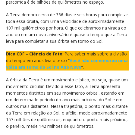
percorrida é de bilhões de quilômetros no espaço.
A Terra demora cerca de 356 dias e seis horas para completar
toda essa órbita, com uma velocidade de aproximadamente
107 mil quilômetros por hora. O que celebramos na virada do
ano ou em um novo aniversário é quase o tempo que a Terra
leva para completar a sua órbita em torno do Sol.
Dica CDF – Ciência de Fato
: Para saber mais sobre a divisão
do tempo em anos leia o texto “
Você não comemorou uma
volta em torno do Sol no Ano Novo
“.
A órbita da Terra é um movimento elíptico, ou seja, quase um
movimento circular. Devido a esse fato, a Terra apresenta
momentos distintos em seu movimento orbital, estando em
um determinado período do ano mais próxima do Sol e em
outros mais distantes. Nessa trajetória, o ponto mais distante
da Terra em relação ao Sol, o afélio, mede aproximadamente
157 milhões de quilômetros, enquanto o ponto mais próximo,
o periélio, mede 142 milhões de quilômetros.