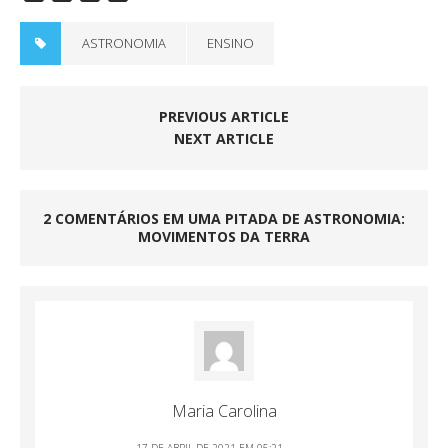
a
w
m
h
c
i
a
a
ASTRONOMIA
ENSINO
e
t
i
r
b
t
l
e
o
e
o
r
PREVIOUS ARTICLE
k
NEXT ARTICLE
2 COMENTÁRIOS EM UMA PITADA DE ASTRONOMIA:
MOVIMENTOS DA TERRA
Maria Carolina