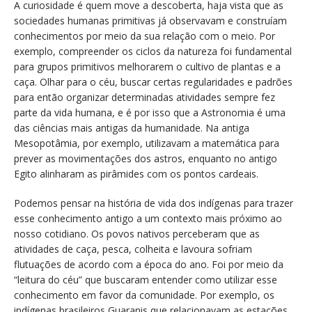
A curiosidade é quem move a descoberta, haja vista que as
sociedades humanas primitivas já observavam e construíam
conhecimentos por meio da sua relação com o meio. Por
exemplo, compreender os ciclos da natureza foi fundamental
para grupos primitivos melhorarem o cultivo de plantas e a
caça. Olhar para o céu, buscar certas regularidades e padrões
para então organizar determinadas atividades sempre fez
parte da vida humana, e é por isso que a Astronomia é uma
das ciências mais antigas da humanidade. Na antiga
Mesopotâmia, por exemplo, utilizavam a matemática para
prever as movimentações dos astros, enquanto no antigo
Egito alinharam as pirâmides com os pontos cardeais.
Podemos pensar na história de vida dos indígenas para trazer
esse conhecimento antigo a um contexto mais próximo ao
nosso cotidiano. Os povos nativos perceberam que as
atividades de caça, pesca, colheita e lavoura sofriam
flutuações de acordo com a época do ano. Foi por meio da
“leitura do céu” que buscaram entender como utilizar esse
conhecimento em favor da comunidade. Por exemplo, os
indígenas brasileiros Guaranis que relacionavam as estações