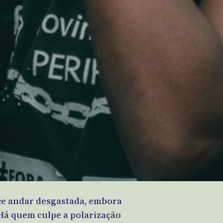
ece andar desgastada, embora
Há quem culpe a polarização