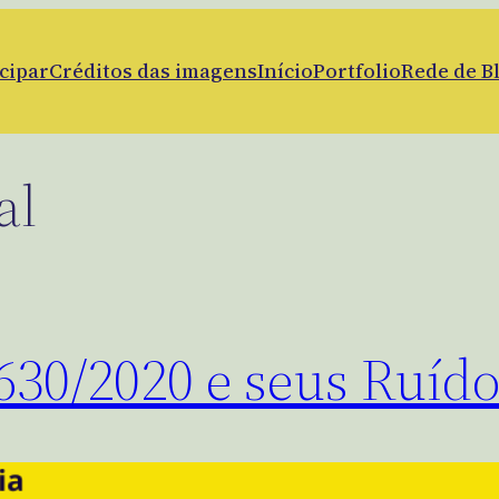
cipar
Créditos das imagens
Início
Portfolio
Rede de B
al
2630/2020 e seus Ruíd