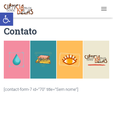
Abrir a barra de ferramentas
ALTER
Contato
[contact-form-7 id=”70″ title=”Sem nome”]