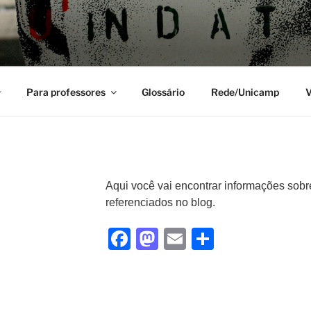
ORÂNEA
Para professores
Glossário
Rede/Unicamp
V
Aqui você vai encontrar informações sobre 
referenciados no blog.
F
M
E
S
a
a
m
h
c
st
ai
ar
e
o
l
e