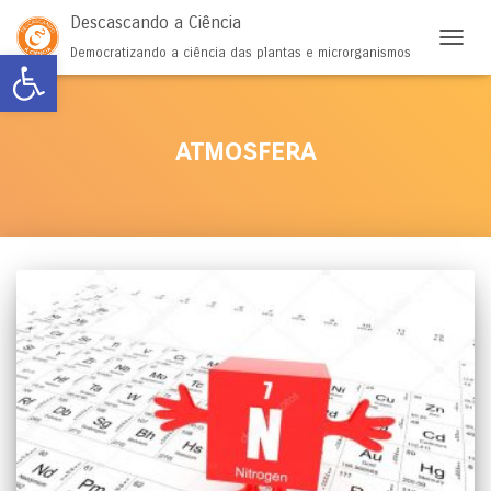
Descascando a Ciência
Abrir a barra de ferramentas
Democratizando a ciência das plantas e microrganismos
ALTER
atmosfera