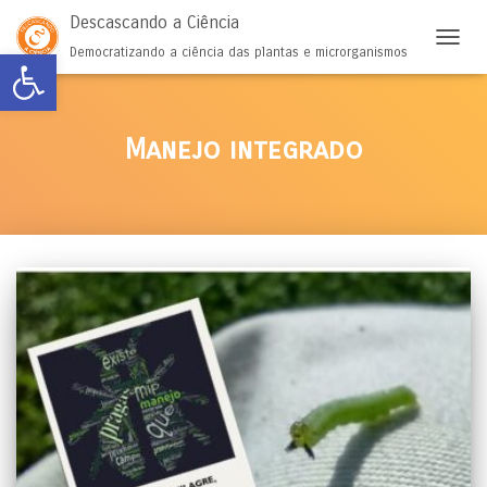
Descascando a Ciência
Abrir a barra de ferramentas
Democratizando a ciência das plantas e microrganismos
ALTER
Manejo integrado