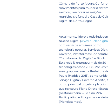
Câmara de Porto Alegre. Co-fund
movimentos para mudar o siste
eleitoral, melhorar as eleições
municipais e fundei a Casa de Cul
Digital de Porto Alegre.
Atualmente, lidero a rede indepe
Núcleo Digital (
www.nucleodigital
com serviços em áreas como
tecnologia popular, Serviços Digit
Governo, Plataformas Cooperativ
“Transformação Digital” e Blockch
Esta rede já entregou mais de 50
tecnologias desde 2008. Por um
esse grupo esteve na Prefeitura d
Paulo (Haddad 2013), como unida
Serviço Digital / Governo Aberto,
como principal projeto a platafo
que revisou o Plano Diretor Estra
(GestãoUrbanaSP) e a do PPA
Participativo e Programa de Meta
(Planejasampa).