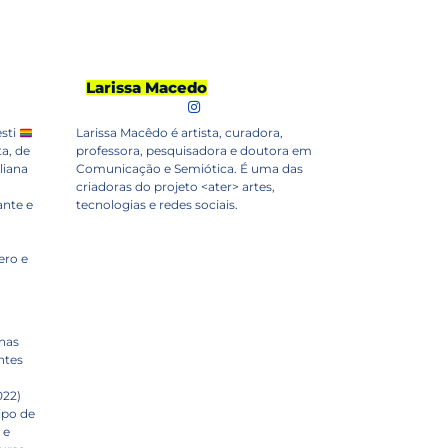
Larissa Macedo
sti
Larissa Macêdo é artista, curadora,
a, de
professora, pesquisadora e doutora em
liana
Comunicação e Semiótica. É uma das
criadoras do projeto <ater> artes,
ante e
tecnologias e redes sociais.
ero e
 nas
entes
022)
ipo de
 e