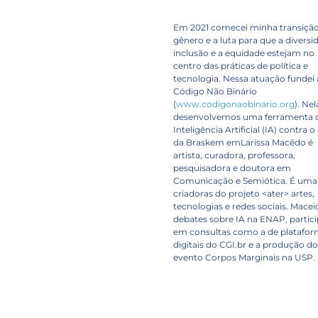
Em 2021 comecei minha transiçã
gênero e a luta para que a diversi
inclusão e a equidade estejam no
centro das práticas de política e
tecnologia. Nessa atuação fundei 
Código Não Binário
(
www.codigonaobinario.org
). Nel
desenvolvemos uma ferramenta 
Inteligência Artificial (IA) contra 
da Braskem emLarissa Macêdo é
artista, curadora, professora,
pesquisadora e doutora em
Comunicação e Semiótica. É uma
criadoras do projeto <ater> artes,
tecnologias e redes sociais. Macei
debates sobre IA na ENAP, partic
em consultas como a de platafo
digitais do CGI.br e a produção do
evento Corpos Marginais na USP.