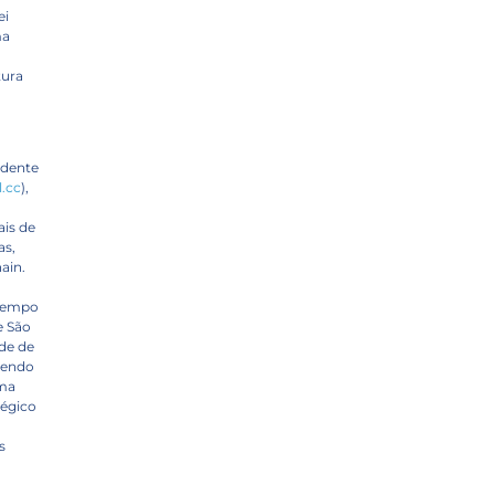
ei
ma
tura
ndente
.cc
),
ais de
as,
ain.
 tempo
e São
de de
 tendo
rma
tégico
s