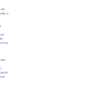
o de
dade, a
a
a ja
de
o crime
 das
ó,
ipação
rmas