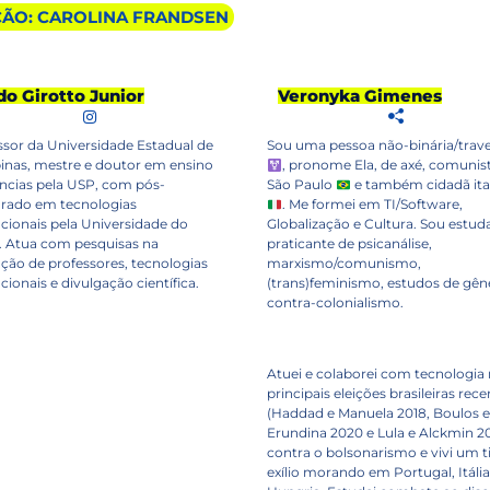
ÃO: CAROLINA FRANDSEN
do Girotto Junior
Veronyka Gimenes
ssor da Universidade Estadual de
Sou uma pessoa não-binária/trave
nas, mestre e doutor em ensino
, pronome Ela, de axé, comunist
ências pela USP, com pós-
São Paulo
e também cidadã ita
rado em tecnologias
. Me formei em TI/Software,
cionais pela Universidade do
Globalização e Cultura. Sou estud
. Atua com pesquisas na
praticante de psicanálise,
ção de professores, tecnologias
marxismo/comunismo,
ionais e divulgação científica.
(trans)feminismo, estudos de gên
contra-colonialismo.
Atuei e colaborei com tecnologia
principais eleições brasileiras rec
(Haddad e Manuela 2018, Boulos e
Erundina 2020 e Lula e Alckmin 2
contra o bolsonarismo e vivi um t
exílio morando em Portugal, Itália