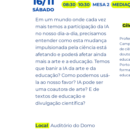
16/11
08:30
10:30
MESA 2
MEDIAÇ
SÁBADO
Em um mundo onde cada vez
Gil
mais temos a participação da IA
no nosso dia-a-dia, precisamos
Profe
entender como esta mudança
Campi
impulsionada pela ciência está
de ci
afetando e poderá afetar ainda
douto
educa
mais a arte e a educação. Temos
Porto
que banir a IA da arte e da
forma
educação? Como podemos usá-
educac
la ao nosso favor? IA pode ser
uma coautora de arte? E de
textos de educação e
divulgação científica?
Local
Auditório do Domo