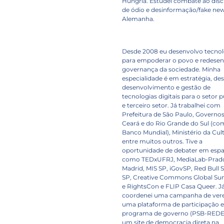
Hungria. Estudei combate ao dis
de ódio e desinformação/fake ne
Alemanha.
Desde 2008 eu desenvolvo tecnol
para empoderar o povo e redesen
governança da sociedade. Minha
especialidade é em estratégia, des
desenvolvimento e gestão de
tecnologias digitais para o setor 
e terceiro setor. Já trabalhei com
Prefeitura de São Paulo, Governo
Ceará e do Rio Grande do Sul (co
Banco Mundial), Ministério da Cult
entre muitos outros. Tive a
oportunidade de debater em esp
como TEDxUFRJ, MediaLab-Prad
Madrid, MIS SP, iGovSP, Red Bull S
SP, Creative Commons Global S
e RightsCon e FLIP Casa Queer. J
coordenei uma campanha de vere
uma plataforma de participação 
programa de governo (PSB-REDE
um site de democracia direta na