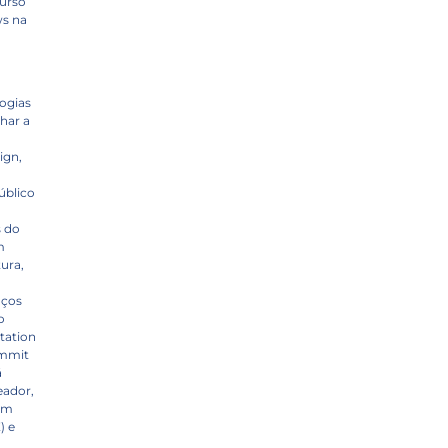
curso
ws na
ogias
har a
ign,
público
s do
m
ura,
aços
o
tation
ummit
á
ador,
em
) e