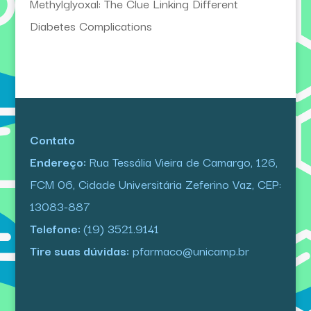
Methylglyoxal: The Clue Linking Different
Diabetes Complications
Contato
Endereço:
Rua Tessália Vieira de Camargo, 126,
FCM 06, Cidade Universitária Zeferino Vaz, CEP:
13083-887
Telefone:
(19) 3521.9141
Tire suas dúvidas:
pfarmaco@unicamp.br