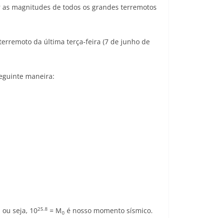
 as magnitudes de todos os grandes terremotos
rremoto da última terça-feira (7 de junho de
eguinte maneira:
25.8
, ou seja, 10
= M
é nosso momento sísmico.
0