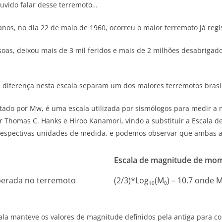
ouvido falar desse terremoto…
 anos, no dia 22 de maio de 1960, ocorreu o maior terremoto já re
oas, deixou mais de 3 mil feridos e mais de 2 milhões desabrigado
e diferença nesta escala separam um dos maiores terremotos brasi
ado por Mw, é uma escala utilizada por sismólogos para medir a
or Thomas C. Hanks e Hiroo Kanamori, vindo a substituir a Escala d
espectivas unidades de medida, e podemos observar que ambas as 
Escala de magnitude de mo
liberada no terremoto
(2/3)*Log
(M
) – 10.7 onde 
10
0
la manteve os valores de magnitude definidos pela antiga para coin