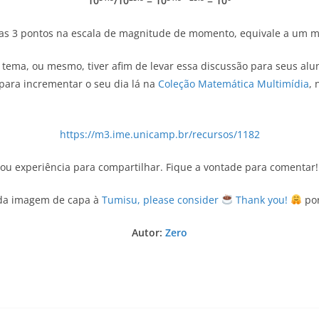
10
/10
= 10
= 10
as 3 pontos na escala de magnitude de momento, equivale a um mo
tema, ou mesmo, tiver afim de levar essa discussão para seus alun
 para incrementar o seu dia lá na
Coleção Matemática Multimídia
,
https://m3.ime.unicamp.br/recursos/1182
 ou experiência para compartilhar. Fique a vontade para comentar!
 da imagem de capa à
Tumisu, please consider
Thank you!
po
Autor:
Zero