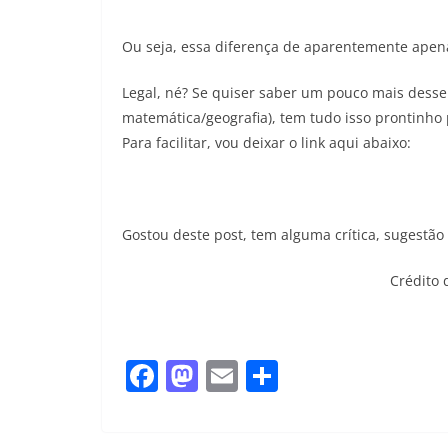
Ou seja, essa diferença de aparentemente apen
Legal, né? Se quiser saber um pouco mais desse 
matemática/geografia), tem tudo isso prontinho
Para facilitar, vou deixar o link aqui abaixo:
Gostou deste post, tem alguma crítica, sugestão
Crédito
F
M
E
S
a
a
m
h
c
st
ai
ar