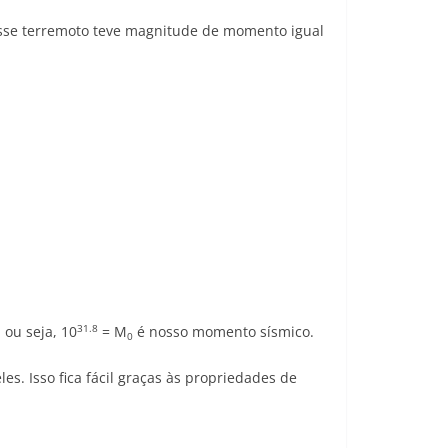
Esse terremoto teve magnitude de momento igual
31
.8
, ou seja, 10
= M
é nosso momento sísmico.
0
s. Isso fica fácil graças às propriedades de