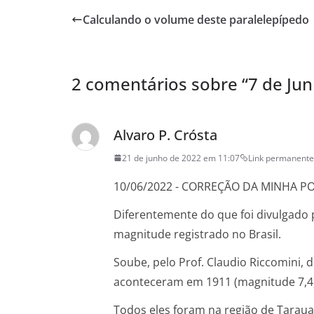
e
o
l
e
Calculando o volume deste paralelepípedo
b
d
o
o
o
n
2 comentários sobre “
7 de Jun
k
Alvaro P. Crósta
21 de junho de 2022 em 11:07
Link permanente
10/06/2022 - CORREÇÃO DA MINHA 
Diferentemente do que foi divulgado 
magnitude registrado no Brasil.
Soube, pelo Prof. Claudio Riccomini, 
aconteceram em 1911 (magnitude 7,4), 
Todos eles foram na região de Taraua