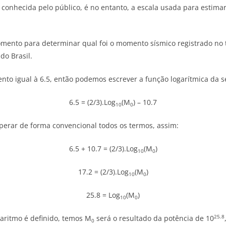
nhecida pelo público, é no entanto, a escala usada para estimar
ento para determinar qual foi o momento sísmico registrado no te
do Brasil.
to igual à 6.5, então podemos escrever a função logarítmica da s
6.5 = (2/3).Log
(M
) – 10.7
10
0
erar de forma convencional todos os termos, assim:
6.5 + 10.7 = (2/3).Log
(M
)
10
0
17.2 = (2/3).Log
(M
)
10
0
25.8 = Log
(M
)
10
0
25.8
aritmo é definido, temos M
será o resultado da potência de 10
0