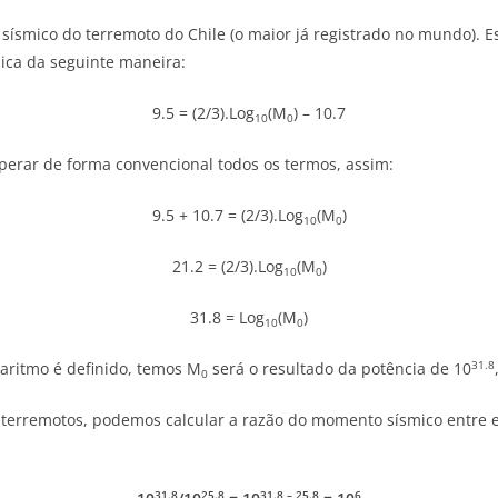
ísmico do terremoto do Chile (o maior já registrado no mundo). 
mica da seguinte maneira:
9.5 = (2/3).Log
(M
) – 10.7
10
0
erar de forma convencional todos os termos, assim:
9.5 + 10.7 = (2/3).Log
(M
)
10
0
21.2 = (2/3).Log
(M
)
10
0
31.8 = Log
(M
)
10
0
31.8
aritmo é definido, temos M
será o resultado da potência de 10
0
terremotos, podemos calcular a razão do momento sísmico entre ele
31.8
25.8
31.8 – 25.8
6