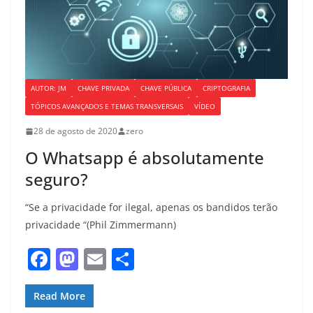
AUTOR: JM
CHAVE PRIVADA
CHAVE PÚBLICA
CRIPTOGRAFIA
TÓPICOS AVANÇADOS E TEMAS TRANSVERSAIS
VÍDEO
28 de agosto de 2020
zero
O Whatsapp é absolutamente
seguro?
“Se a privacidade for ilegal, apenas os bandidos terão
privacidade “(Phil Zimmermann)
F
M
E
S
a
a
m
h
c
st
ai
ar
Read More