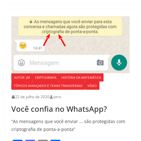
e
o
l
e
b
d
o
o
o
n
k
AUTOR: JM
CRIPTOGRAFIA
HISTÓRIA DA MATEMÁTICA
TÓPICOS AVANÇADOS E TEMAS TRANSVERSAIS
VÍDEO
22 de julho de 2020
zero
Você confia no WhatsApp?
“As mensagens que você enviar … são protegidas com
criptografia de ponta-a-ponta”