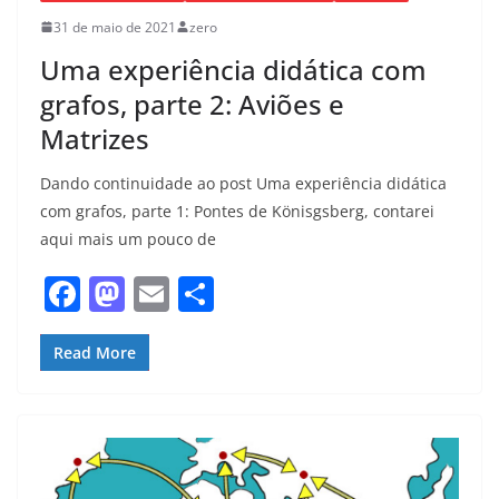
31 de maio de 2021
zero
Uma experiência didática com
grafos, parte 2: Aviões e
Matrizes
Dando continuidade ao post Uma experiência didática
com grafos, parte 1: Pontes de Könisgsberg, contarei
aqui mais um pouco de
F
M
E
S
a
a
m
h
c
st
ai
ar
Read More
e
o
l
e
b
d
o
o