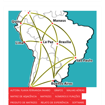
e
o
l
e
b
d
o
o
o
n
k
AUTORA: FLAVIA FERNANDA FAVARO
GRAFOS
MALHAS AÉREAS
MATRIZ DE ADJACÊNCIA
MATRIZES
NÚMEROS E FUNÇÕES
PRODUTO DE MATRIZES
RELATO DE EXPERIÊNCIA
SOFTWARE