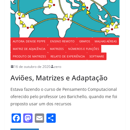
o
n
k
AUTORA: DENISE PEPPE
ENSINO REMOTO
GRAFOS
MALHAS AÉREAS
MATRIZ DE ADJACÊNCIA
MATRIZES
NÚMEROS E FUNÇÕES
PRODUTO DE MATRIZES
RELATO DE EXPERIÊNCIA
SOFTWARE
16 de outubro de 2020
zero
Aviões, Matrizes e Adaptação
Estava fazendo o curso de Pensamento Computacional
oferecido pelo professor Leo Barichello, quando me foi
proposto usar um dos recursos
F
M
E
S
a
a
m
h