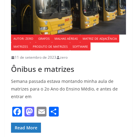
AUTOR: ZERO
GRAFOS
MALHAS AÉREAS
MATRIZ DE ADJACÊNCIA
MATRIZES
PRODUTO DE MATRIZES
SOFTWARE
11 de setembro de 2023
zero
Ônibus e matrizes
Semana passada estava montando minha aula de
matrizes para o 2o Ano do Ensino Médio, e antes de
entrar em
F
M
E
S
a
a
m
h
c
st
ai
ar
Read More