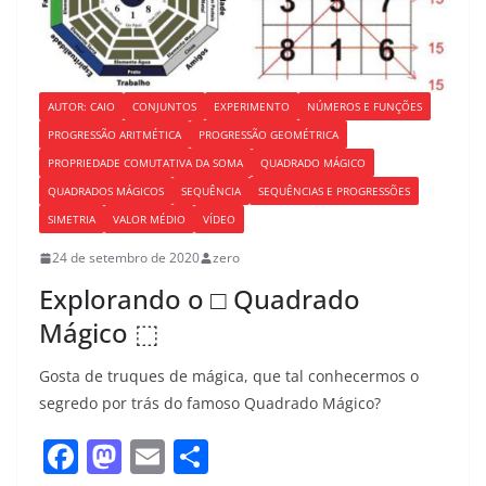
AUTOR: CAIO
CONJUNTOS
EXPERIMENTO
NÚMEROS E FUNÇÕES
PROGRESSÃO ARITMÉTICA
PROGRESSÃO GEOMÉTRICA
PROPRIEDADE COMUTATIVA DA SOMA
QUADRADO MÁGICO
QUADRADOS MÁGICOS
SEQUÊNCIA
SEQUÊNCIAS E PROGRESSÕES
SIMETRIA
VALOR MÉDIO
VÍDEO
24 de setembro de 2020
zero
Explorando o □ Quadrado
Mágico ⬚
Gosta de truques de mágica, que tal conhecermos o
segredo por trás do famoso Quadrado Mágico?
F
M
E
S